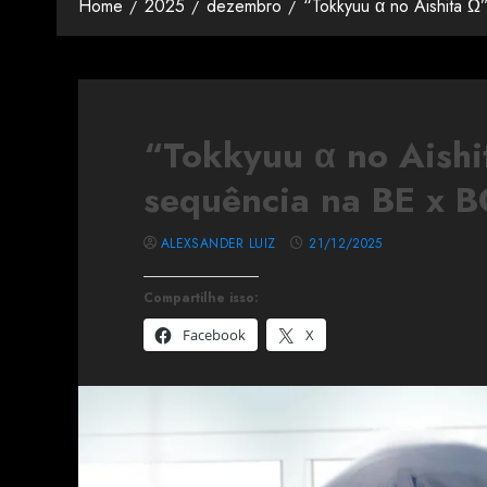
Home
2025
dezembro
“Tokkyuu α no Aishita 
“Tokkyuu α no Aishi
sequência na BE x 
ALEXSANDER LUIZ
21/12/2025
Compartilhe isso:
Facebook
X