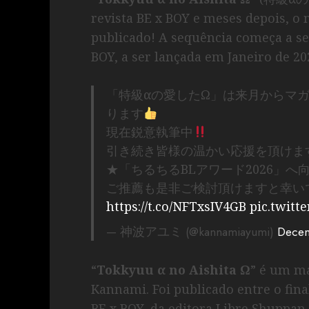
revista BE x BOY e meses depois, o
publicado! A sequência começa a se
BOY, a ser lançada em Janeiro de 20
「特級αの愛したΩ」は来月からマ
ります
現在鋭意執筆中
引き続き皆様の温かい応援を頂けま
★「ちるちるBLアワード2026」
ご推薦も是非ご検討頂けますと幸い
https://t.co/NFTxsIV4GB
pic.twitt
— 神波アユミ (@kannamiayumi)
Decem
“
Tokkyuu α no Aishita Ω
” é um ma
Kannami. Foi publicado entre o fina
BE x BOY, da editora Libre Shuppan