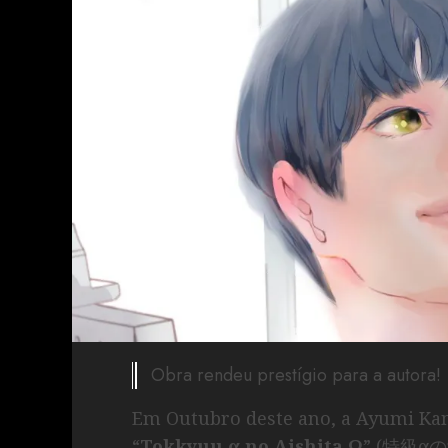
Obra rendeu prestígio para a autora!
Em Outubro deste ano, a Ayumi K
“
Tokkyuu α no Aishita Ω
” (特級αの