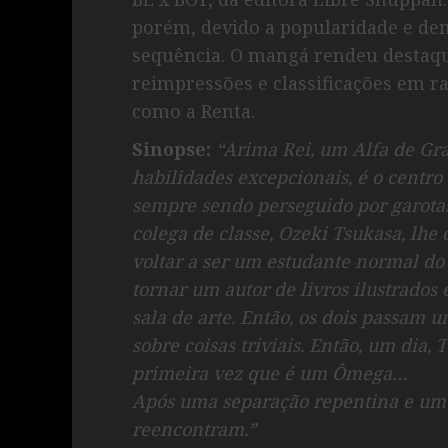
porém, devido a popularidade e de
sequência. O mangá rendeu destaqu
reimpressões e classificações em ra
como a Renta.
Sinopse:
“Arima Rei, um Alfa de Gra
habilidades excepcionais, é o centro
sempre sendo perseguido por garotas
colega de classe, Ozeki Tsukasa, lhe
voltar a ser um estudante normal d
tornar um autor de livros ilustrado
sala de arte. Então, os dois passam
sobre coisas triviais. Então, um dia,
primeira vez que é um Ômega…
Após uma separação repentina e um i
reencontram.”