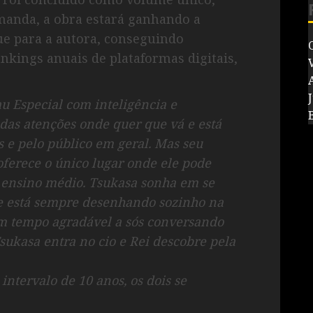
manda, a obra estará ganhando a
e para a autora, conseguindo
nkings anuais de plataformas digitais,
V
J
u Especial com inteligência e
 das atenções onde quer que vá e está
 e pelo público em geral. Mas seu
 oferece o único lugar onde ele pode
o ensino médio. Tsukasa sonha em se
s e está sempre desenhando sozinho na
 um tempo agradável a sós conversando
 Tsukasa entra no cio e Rei descobre pela
ntervalo de 10 anos, os dois se