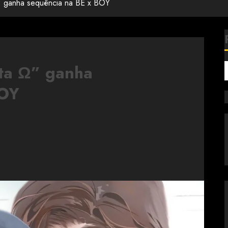
Ω” ganha sequência na BE x BOY
ta Ω” ganha
BOY