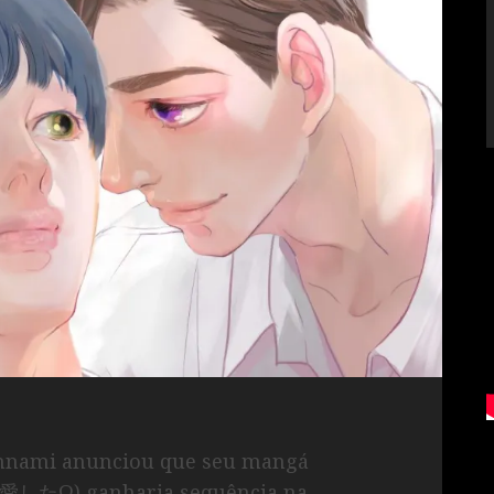
annami anunciou que seu mangá
愛したΩ) ganharia sequência na