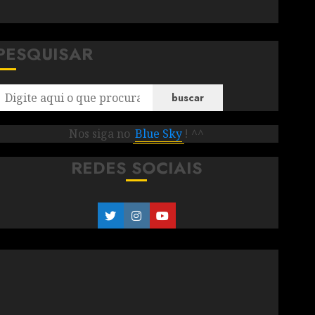
PESQUISAR
buscar
Nos siga no
Blue Sky
! ^^
REDES SOCIAIS