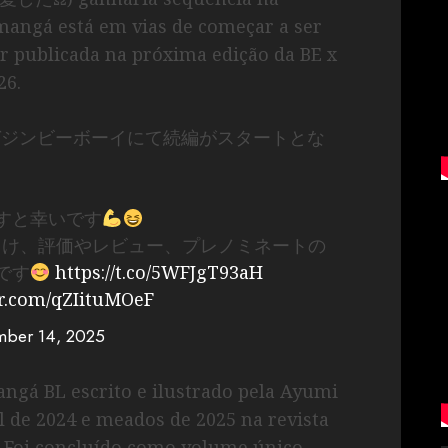
 mangá está em vias de começar a ser
r publicada na próxima edição da BE x
26.
ガジンビーボーイにて続編がスタートとな
すと幸いです
へ向け、評価やレビュー、プレノミネートの
です
https://t.co/5WFJgT93aH
er.com/qZIituMOeF
ber 14, 2025
ngá BL escrito e ilustrado pela Ayumi
l de 2024 e meados de 2025 na revista
. Foi concluído como volume único,