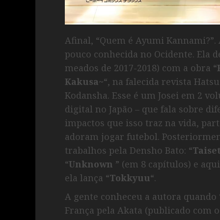
Afinal, “Quem é Ayumi Kannami?”.
pouco conhecida no Ocidente. Ela d
meados de 2017-2018) com a obra “
Kakusa~
“, na falecida revista Hatsu
Kodansha. Esse é um Josei em 2 vo
digital no Japão – que fala sobre di
impactos que isso traz na vida, par
adoram jogar futebol. Posteriorment
trabalhos pela Densho Bato: “
Taise
“
Unknown
” (em 8 capítulos) e aqu
ela lança “
Tokkyuu
“.
A gente conheceu a autora quando 
França pela Akata (publicado com o 