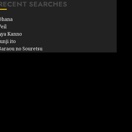
RECENT SEARCHES
Ohana
eil
Aya Kanno
unji ito
Baraou no Souretsu