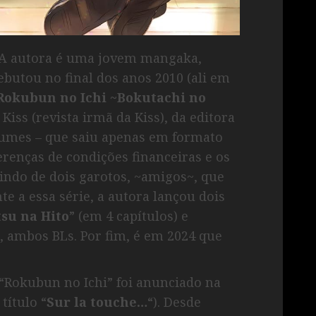
 A autora é uma jovem mangaka,
ebutou no final dos anos 2010 (ali em
Rokubun no Ichi ~Bokutachi no
 Kiss (revista irmã da Kiss), da editora
lumes – que saiu apenas em formato
ferenças de condições financeiras e os
tindo de dois garotos, ~amigos~, que
e a essa série, a autora lançou dois
tsu na Hito
” (em 4 capítulos) e
i, ambos BLs. Por fim, é em 2024 que
“Rokubun no Ichi” foi anunciado na
título “
Sur la touche…
“). Desde