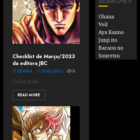
SEARCHES
Ohana
Veil
Aya Kanno
Junji ito
Baraou no
Souretsu
Checklist de Março/2023
da editora JBC
DÉBORA
05/03/2023
0
Saiba mais.
READ MORE