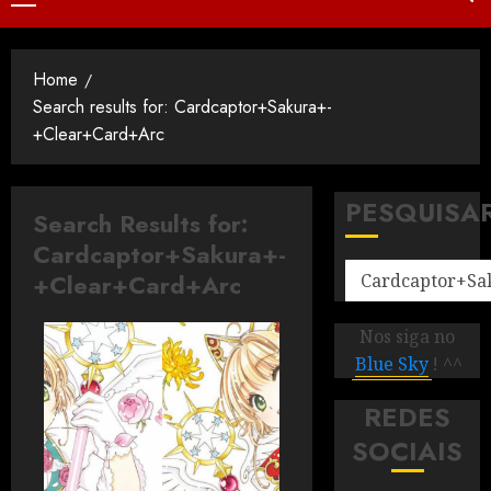
Home
Search results for: Cardcaptor+Sakura+-
+Clear+Card+Arc
PESQUISA
Search Results for:
Cardcaptor+Sakura+-
+Clear+Card+Arc
Nos siga no
Blue Sky
! ^^
REDES
SOCIAIS