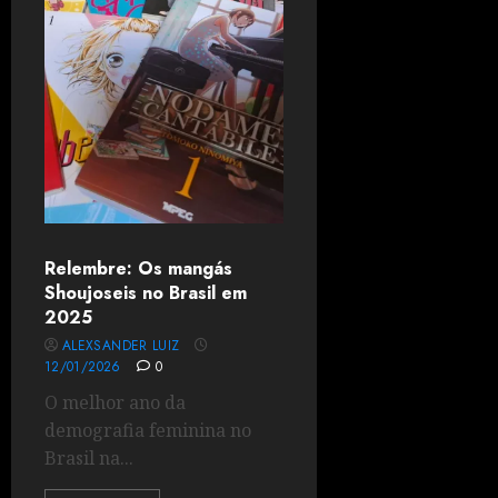
Relembre: Os mangás
Shoujoseis no Brasil em
2025
ALEXSANDER LUIZ
12/01/2026
0
O melhor ano da
demografia feminina no
Brasil na...