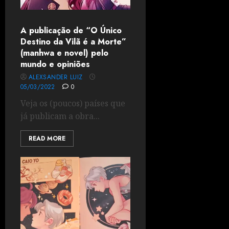
A publicação de “O Único
Destino da Vilã é a Morte”
(manhwa e novel) pelo
mundo e opiniões
ALEXSANDER LUIZ
05/03/2022
0
Veja os (poucos) países que
já publicam a obra...
READ MORE