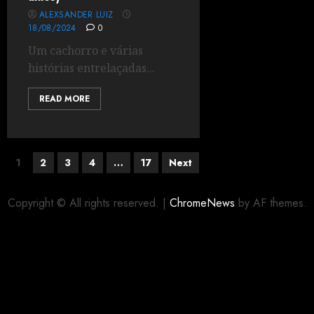
ALEXSANDER LUIZ
18/08/2024
0
Um cachorro e várias
histórias entrelaçadas...
READ MORE
1
2
3
4
…
17
Next
Copyright © All rights reserved.
|
ChromeNews
by AF themes.