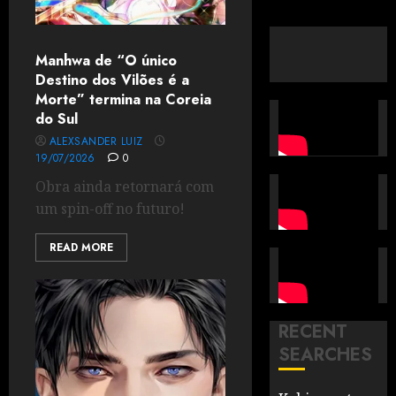
Manhwa de “O único
Destino dos Vilões é a
Morte” termina na Coreia
do Sul
ALEXSANDER LUIZ
19/07/2026
0
Obra ainda retornará com
um spin-off no futuro!
READ MORE
RECENT
SEARCHES