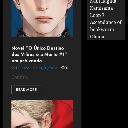
Kabi nagata
Kamisama
Loop 7
Ascendance of
bookworm
Ohana
Novel “O Único Destino
dos Vilões é a Morte #1”
em pré-venda
DÉBORA
10/10/2023
0
Confira.
READ MORE