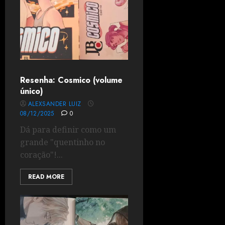
Resenha: Cosmico (volume
único)
ALEXSANDER LUIZ
08/12/2025
0
Dá para definir como um
grande "quentinho no
coração"!...
READ MORE