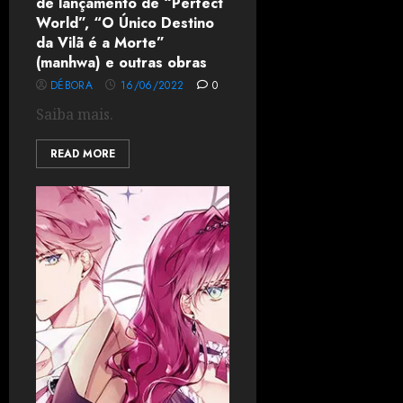
de lançamento de “Perfect
World”, “O Único Destino
da Vilã é a Morte”
(manhwa) e outras obras
DÉBORA
16/06/2022
0
Saiba mais.
READ MORE