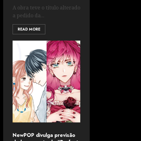
A obra teve o título alterado
a pedido da...
READ MORE
NewPOP divulga previsão