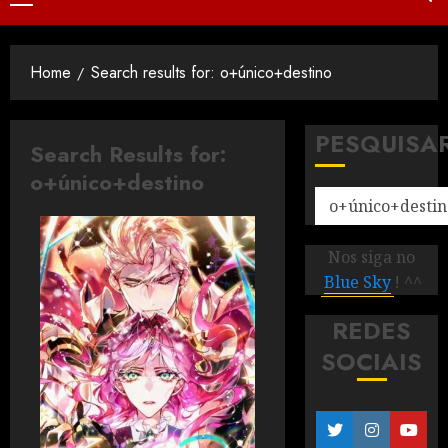
Home
Search results for: o+único+destino
PESQUISA
Search Results for:
o+único+destino
Nos siga no
Blue Sky
! ^^
REDES
SOCIAIS