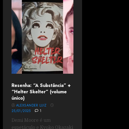
Resenha: “A Substância” +
“Helter Skelter” (volume
único)
ALEXSANDER LUIZ
25/01/2025
1
Demi Moore é um
espetáculo e Kyoko Okazaki