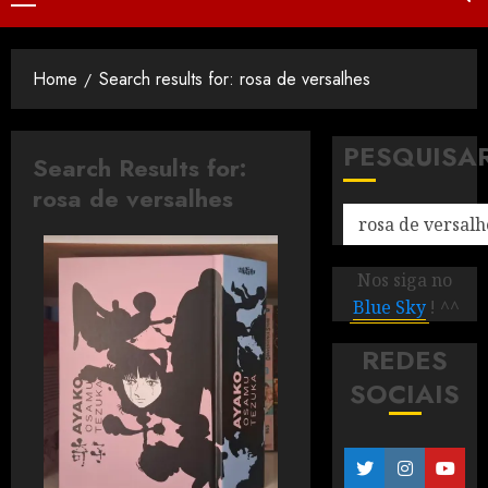
Home
Search results for: rosa de versalhes
PESQUISA
Search Results for:
rosa de versalhes
Nos siga no
Blue Sky
! ^^
REDES
SOCIAIS