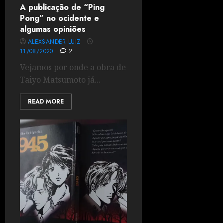
A publicação de “Ping
Pong” no ocidente e
algumas opiniões
ALEXSANDER LUIZ
11/08/2020
2
Vejamos por onde a obra de
Taiyo Matsumoto já...
READ MORE