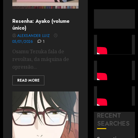
Resenha: Ayako (volume
único)
ALEXSANDER LUIZ
05/01/2026
1
Osamu Tezuka fala de
revoltas, da máquina de
opressão...
READ MORE
RECENT
SEARCHES