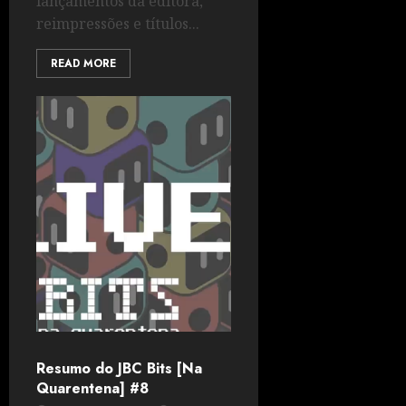
lançamentos da editora,
reimpressões e títulos...
READ MORE
Resumo do JBC Bits [Na
Quarentena] #8