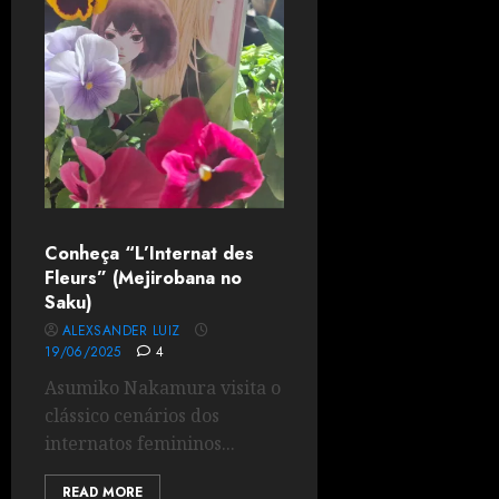
Conheça “L’Internat des
Fleurs” (Mejirobana no
Saku)
ALEXSANDER LUIZ
19/06/2025
4
Asumiko Nakamura visita o
clássico cenários dos
internatos femininos...
READ MORE