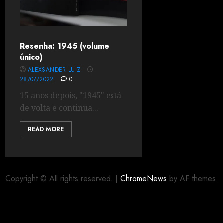
Resenha: 1945 (volume
único)
ALEXSANDER LUIZ
28/07/2022
0
15 anos depois, "1945" está
de volta e continua...
READ MORE
Copyright © All rights reserved.
|
ChromeNews
by AF themes.