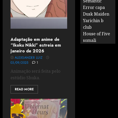
Semantic
Error capa
Dusk Maiden
Yarichin b
club
House of Five
Adaptação em anime de
somali
“Ikoku Nikki” estreia em
Janeiro de 2026
ALEXSANDER LUIZ
03/09/2025
1
Animação será feita pelo
estúdio Shuka.
READ MORE