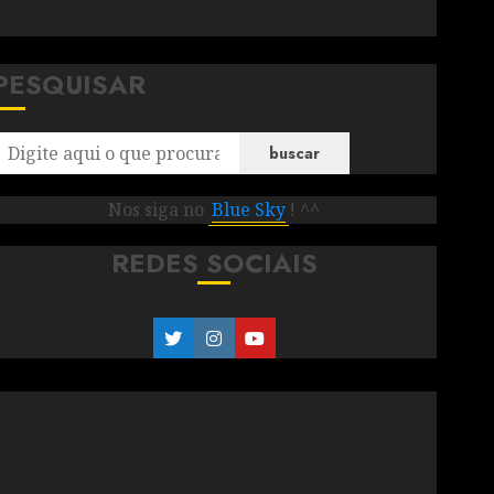
PESQUISAR
buscar
Nos siga no
Blue Sky
! ^^
REDES SOCIAIS