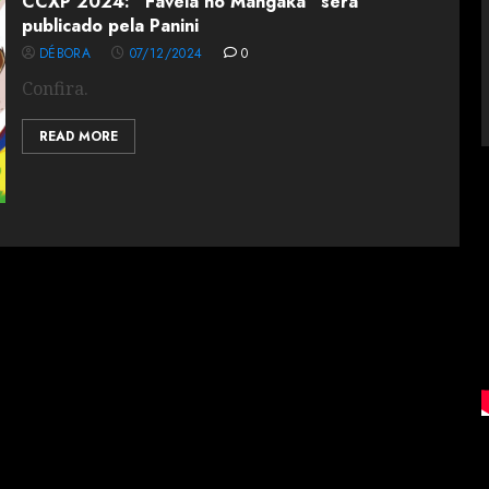
CCXP 2024: “Favela no Mangaka” será
publicado pela Panini
DÉBORA
07/12/2024
0
Confira.
READ MORE