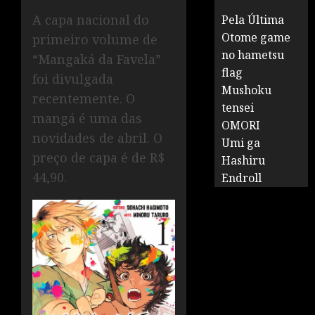
A capa nacional do
Pela Última
Otome game
primeiro volume de
no hametsu
“Mangaká da Favela”
flag
foi divulgada
Mushoku
recentemente. O
tensei
mangá é uma das
OMORI
novidades de abril. O
Umi ga
preço de capa é de R$
Hashiru
44,90.
Endroll