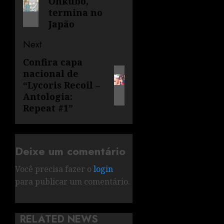
Ohkubo,
termina no
Japão
Next
Confira capa
nacional de
“Lycoris Recoil –
Antologia:
Repeat #1”
Deixe um comentário
Você precisa fazer o
login
para publicar um comentário.
RELATED NEWS