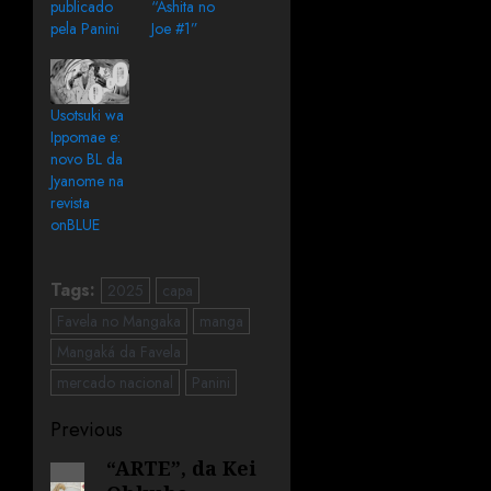
publicado
“Ashita no
pela Panini
Joe #1”
Usotsuki wa
Ippomae e:
novo BL da
Jyanome na
revista
onBLUE
Tags:
2025
capa
Favela no Mangaka
manga
Mangaká da Favela
mercado nacional
Panini
Previous
“ARTE”, da Kei