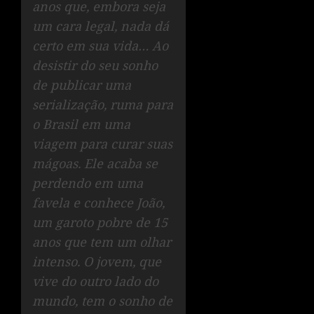
anos que, embora seja
um cara legal, nada dá
certo em sua vida… Ao
desistir do seu sonho
de publicar uma
serialização, ruma para
o Brasil em uma
viagem para curar suas
mágoas. Ele acaba se
perdendo em uma
favela e conhece João,
um garoto pobre de 15
anos que tem um olhar
intenso. O jovem, que
vive do outro lado do
mundo, tem o sonho de