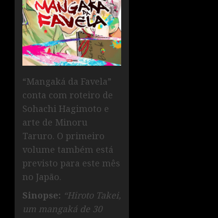
“Mangaká da Favela”
conta com roteiro de
Sohachi Hagimoto e
arte de Minoru
Taruro. O primeiro
volume também está
previsto para este mês
no Japão.
Sinopse:
“Hiroto Takei,
um mangaká de 30