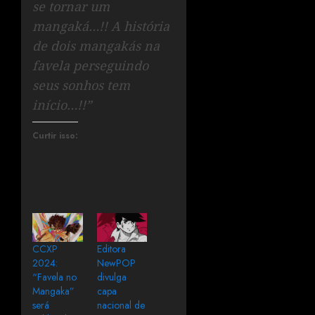
se tornar um
mangaká…!! A história
de dois mangakás na
favela perseguindo
seus sonhos tem
início…!!”
Curtir isso:
CCXP
Editora
2024:
NewPOP
“Favela no
divulga
Mangaka”
capa
será
nacional de