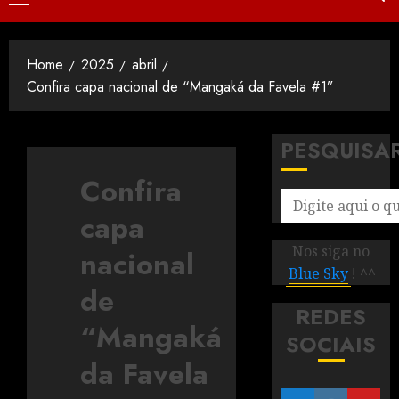
Home
2025
abril
Confira capa nacional de “Mangaká da Favela #1”
PESQUISA
Confira
capa
Nos siga no
nacional
Blue Sky
! ^^
de
REDES
“Mangaká
SOCIAIS
da Favela