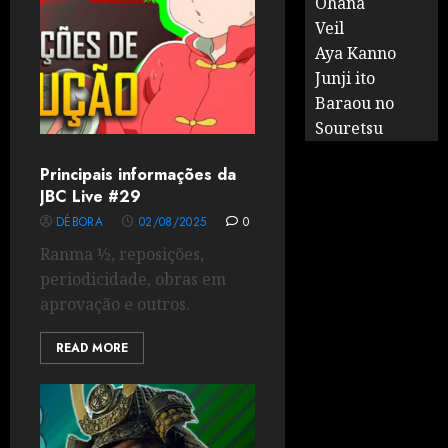
Ohana
Veil
Aya Kanno
Junji ito
Baraou no
Souretsu
Principais informações da
JBC Live #29
DÉBORA
02/08/2025
0
Ranma ½, reposições,
periodicidade, obras em
aprovação e outros.
READ MORE