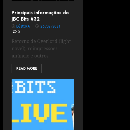
Principais informações do
JBC Bits #32
DÉBORA
26/02/2021
0
Retorno de Overlord (light
novel), reimpressões,
anúncio e outros.
READ MORE