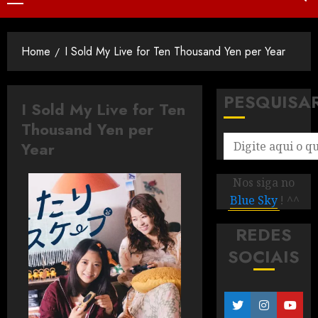
Home
I Sold My Live for Ten Thousand Yen per Year
PESQUISA
I Sold My Live for Ten
Thousand Yen per
Year
Nos siga no
Blue Sky
! ^^
REDES
SOCIAIS