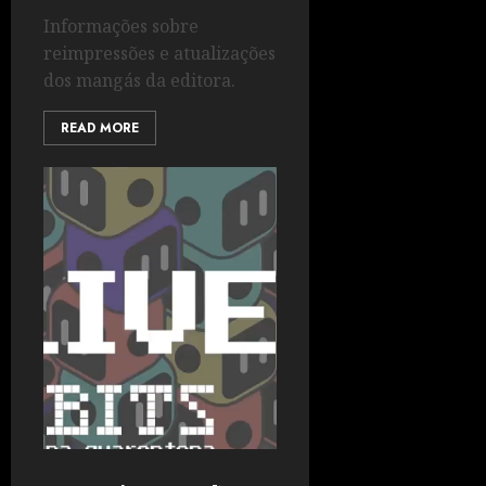
Informações sobre
reimpressões e atualizações
dos mangás da editora.
READ MORE