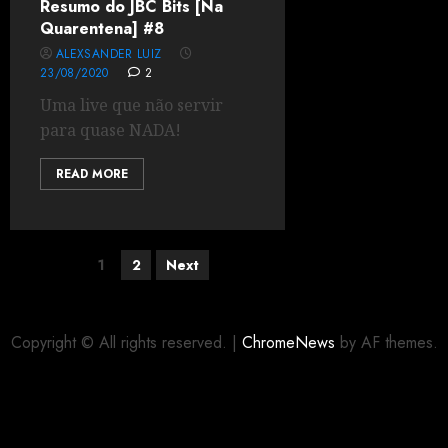
Resumo do JBC Bits [Na
Quarentena] #8
ALEXSANDER LUIZ
23/08/2020
2
Uma live que não servir
para quase NADA!
READ MORE
1
2
Next
Copyright © All rights reserved.
|
ChromeNews
by AF themes.