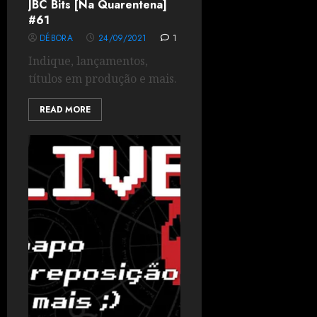
JBC Bits [Na Quarentena]
#61
DÉBORA
24/09/2021
1
Indique, lançamentos,
títulos em produção e mais.
READ MORE