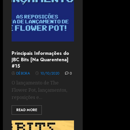
Principais Informações do
JBC Bits [Na Quarentena]
#15
DÉBORA
10/10/2020
0
O lançamento de The
Flower Pot, lançamentos,
reposições e...
READ MORE