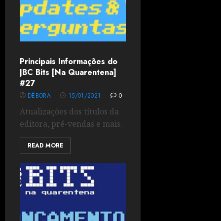
Principais Informações do
JBC Bits [Na Quarentena]
#27
DÉBORA
15/01/2021
0
Atualizações dos títulos da
editora, pré-vendas e mais.
READ MORE