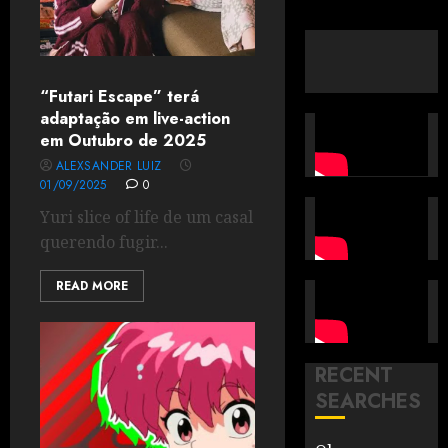
“Futari Escape” terá
adaptação em live-action
em Outubro de 2025
ALEXSANDER LUIZ
01/09/2025
0
Yuri slice of life de um casal
querendo fugir...
READ MORE
RECENT
SEARCHES