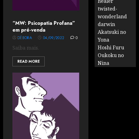
healer
twisted-
wonderland
“MW: Psicopatia Profana”
darwin
em pré-venda
Akatsuki no
DÉBORA
04/09/2022
0
Yona
Hoshi Furu
Saiba mais.
Oukoku no
READ MORE
Nina