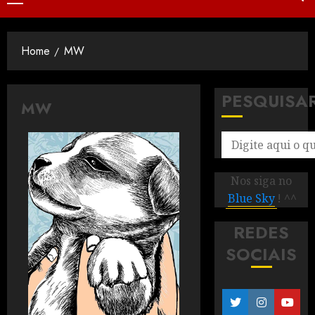
Home
MW
PESQUISA
MW
Nos siga no
Blue Sky
! ^^
REDES
SOCIAIS