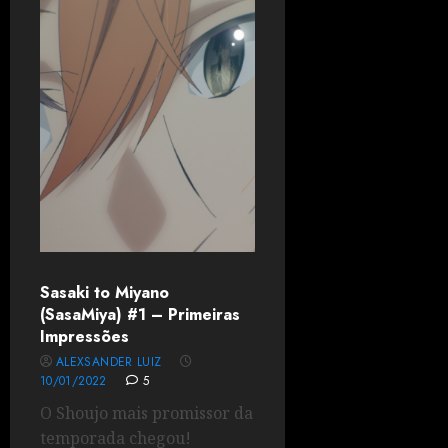
Sasaki to Miyano
(SasaMiya) #1 – Primeiras
Impressões
ALEXSANDER LUIZ
10/01/2022
5
O Shoujo mais promissor da
temporada chegou!