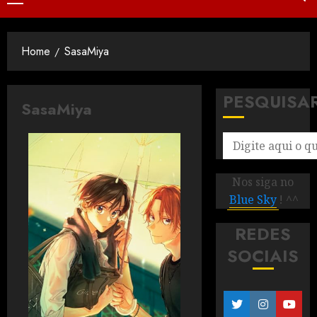
Home
SasaMiya
PESQUISA
SasaMiya
Nos siga no
Blue Sky
! ^^
REDES
SOCIAIS