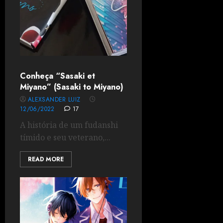
Conheça “Sasaki et
Miyano” (Sasaki to Miyano)
ALEXSANDER LUIZ
12/06/2022
17
A história de um fudanshi
tímido e seu veterano,...
READ MORE