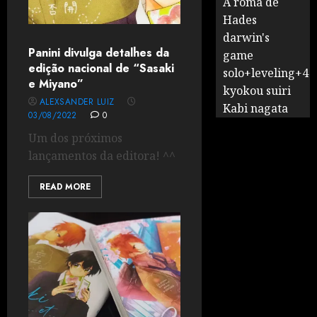
A romã de
Hades
darwin's
Panini divulga detalhes da
game
edição nacional de “Sasaki
solo+leveling+4
e Miyano”
kyokou suiri
ALEXSANDER LUIZ
Kabi nagata
03/08/2022
0
Um dos próximos
lançamentos da editora! ^^
READ MORE