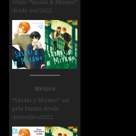
título “Sasaki & Miyano”
desde out/2022.
México
“Sasaki y Miyano” sai
pela Panini desde
dezembro/2022.