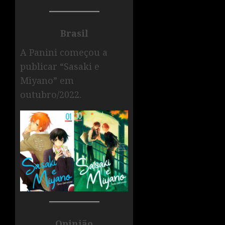
Brasil
A Panini começou a
publicar “Sasaki e
Miyano” em
outubro/2022.
Opinião