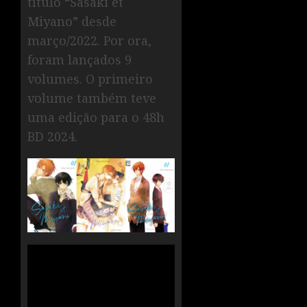
título “Sasaki et
Miyano” desde
março/2022. Por ora,
foram lançados 9
volumes. O primeiro
volume também teve
uma edição para o 48h
BD 2024.