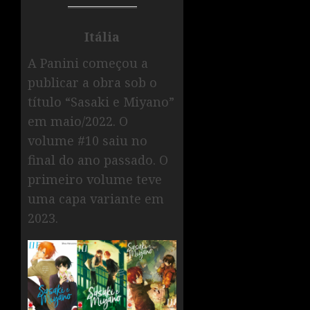
Itália
A Panini começou a
publicar a obra sob o
título “Sasaki e Miyano”
em maio/2022. O
volume #10 saiu no
final do ano passado. O
primeiro volume teve
uma capa variante em
2023.