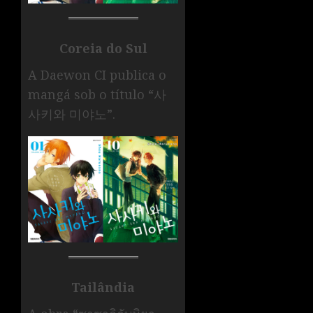
Coreia do Sul
A Daewon CI publica o
mangá sob o título “사
사키와 미야노”.
Tailândia