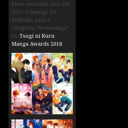
filme animado saiu em
2023. O mangá foi
indicado para a
categoria “webmangá”
no
Tsugi ni Kuru
Manga Awards 2018
.