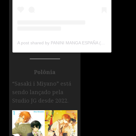
A post shared by PANINI MANGA ESPAÑA (@mangapaniniesp)
Polônia
“Sasaki i Miyano” está
sendo lançado pela
Studio JG desde 2022.