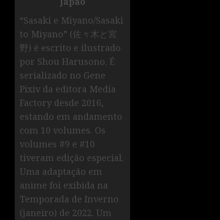
Japão
“Sasaki e Miyano/Sasaki
to Miyano” (佐々木と宮
野) é escrito e ilustrado
por Shou Harusono. É
serializado no Gene
Pixiv da editora Media
Factory desde 2016,
estando em andamento
com 10 volumes. Os
volumes #9 e #10
tiveram edição especial.
Uma adaptação em
anime foi exibida na
Temporada de Inverno
(janeiro) de 2022. Um