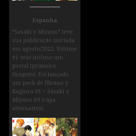
Espanha
“Sasaki y Miyano” teve
sua publicação iniciada
em agosto/2022. Volume
#1 veio incluso um
postal (primeira
tiragem). Foi lançado
um pack de Hirano y
Kagiura #1 + Sasaki y
Miyano #9 (capa
alternativa).