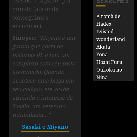
“Sasaki e Miyano” pelo
SEARCHES
mundo (até onde
A romã de
conseguimos
Hades
encontrar).
twisted-
Sinopse:
“Miyano é um
wonderland
garoto que gosta de
Akata
histórias BL e tem um
Yona
Hoshi Furu
complexo com seu rosto
Oukoku no
afeminado. Quando
Nina
acontece uma briga em
seu colégio, ele acaba
atraindo o interesse de
Sasaki, um veterano
intimidador…”
Sasaki e Miyano