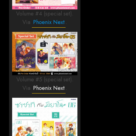
Volume #4 (special set).
Via
Phoenix Next
.
Volume #5 (special set).
Via
Phoenix Next
.