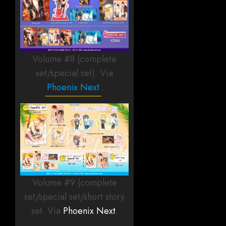
Volume #8 (complete
set/special set). Via
Phoenix Next
.
Volume #9 (complete
set/special set/short story
set. Via
Phoenix Next
.