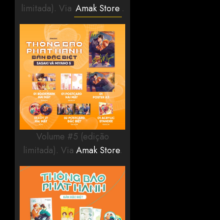
limitada). Via
Amak Store
.
Volume #5 (edição
limitada). Via
Amak Store
.