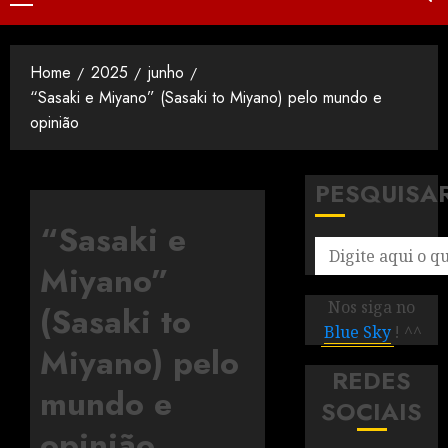
Home
2025
junho
“Sasaki e Miyano” (Sasaki to Miyano) pelo mundo e
opinião
PESQUISA
“Sasaki e
Miyano”
Nos siga no
(Sasaki to
Blue Sky
! ^^
Miyano) pelo
REDES
mundo e
SOCIAIS
opinião