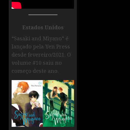
Estados Unidos
“Sasaki and Miyano” é
lançado pela Yen Press
desde fevereiro/2021. O
volume #10 saiu no
começo deste ano.