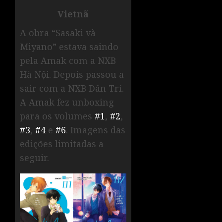
Vietnã
A obra “Sasaki và
Miyano” estava saindo
pela Amak com a NXB
Hà Nội. Depois passou a
sair com a NXB Dân Trí.
A Amak fez unboxing
para os volumes
#1
,
#2
,
#3
,
#4
e
#6
. Imagens das
edições limitadas a
seguir.