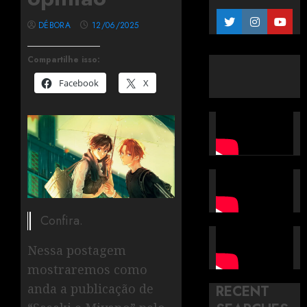
DÉBORA
12/06/2025
Compartilhe isso:
Facebook
X
Confira.
Nessa postagem
mostraremos como
anda a publicação de
RECENT