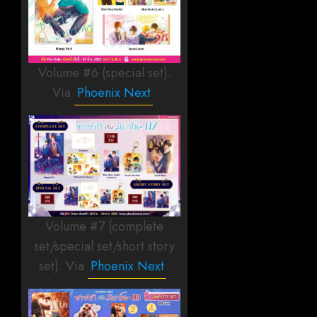
Volume #6 (special set).
Via
Phoenix Next
.
Volume #7 (complete
set/special set/short story
set). Via
Phoenix Next
.