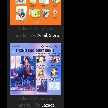
Volume #6 (edição
limitada). Via
Amak Store
.
Volume #7 (edição
limitada). Via
Lazada
.