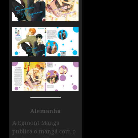
Alemanha
A Egmont Manga
publica o mangá com o