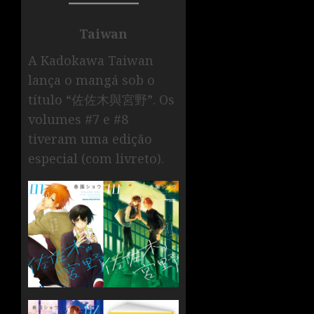
Taiwan
A Kadokawa Taiwan
lança o mangá sob o
título “佐佐木與宮野”. Os
volumes #7 e #8
tiveram uma edição
especial (com livreto).