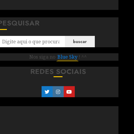
PESQUISAR
buscar
Nos siga no
Blue Sky
! ^^
REDES SOCIAIS