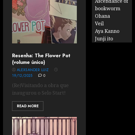
Ascendance of
bookworm
Ohana
Veil
Aya Kanno
Junji ito
Resenha: The Flower Pot
(volume único)
ALEXSANDER LUIZ
19/12/2025
0
(Re)Visitando a obra que
inaugurou o Selo Start!
READ MORE