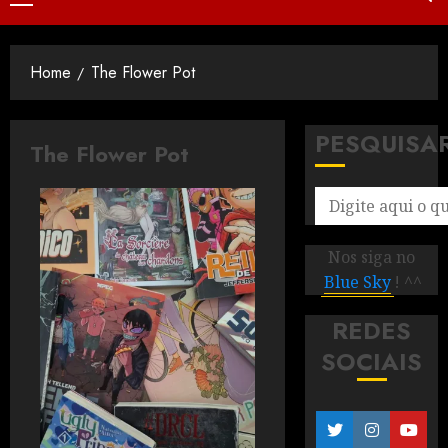
Home
The Flower Pot
PESQUISA
The Flower Pot
Nos siga no
Blue Sky
! ^^
REDES
SOCIAIS