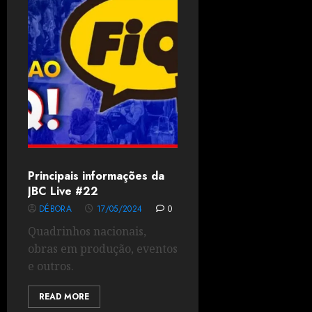
Principais informações da
JBC Live #22
DÉBORA
17/05/2024
0
Quadrinhos nacionais,
obras em produção, eventos
e outros.
READ MORE