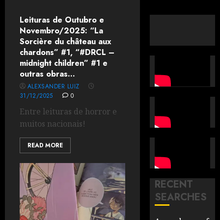
Leituras de Outubro e
Novembro/2025: “La
Sorcière du château aux
chardons” #1, “#DRCL –
midnight children” #1 e
outras obras…
ALEXSANDER LUIZ
31/12/2025
0
Entre leituras de horror e
muitos nacionais!
READ MORE
RECENT
SEARCHES