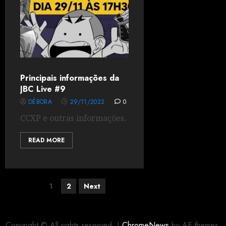
Principais informações da
JBC Live #9
DÉBORA
29/11/2022
0
CCXP e outras informações.
READ MORE
1
2
Next
Copyright © All rights reserved.
|
ChromeNews
by AF themes.