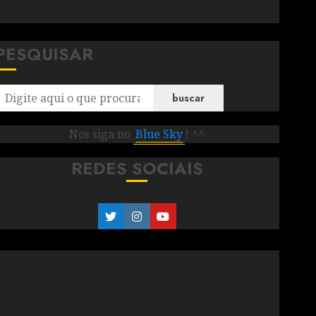
PESQUISAR
buscar
Nos siga no
Blue Sky
! ^^
REDES SOCIAIS