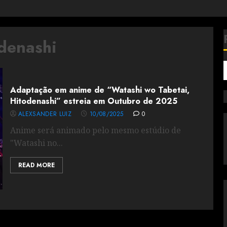
denashi
Adaptação em anime de “Watashi wo Tabetai,
Hitodenashi” estreia em Outubro de 2025
ALEXSANDER LUIZ
10/08/2025
0
Anime será animado pelo mesmo estúdio de
"Watashi no...
READ MORE