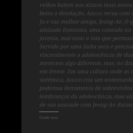
velhos batem nos alunos mais novos
beira a desolação, Ancco recua com
Ju e sua melhor amiga, Jeong-Ae. O q
amizade feminina, uma conexão no e
juvenis, mal-estar e luta que perman
Servido por uma linha seca e precis
visceralmente a adolescência de du
merecem algo diferente, mas, no fina
em frente. Em uma cultura onde as 
sistêmica, Ancco cria um testemun
poderosa ferramenta de sobrevivênci
lembranças da adolescência, mas ela
de sua amizade com Jeong-Ae durant
Curtir isso: