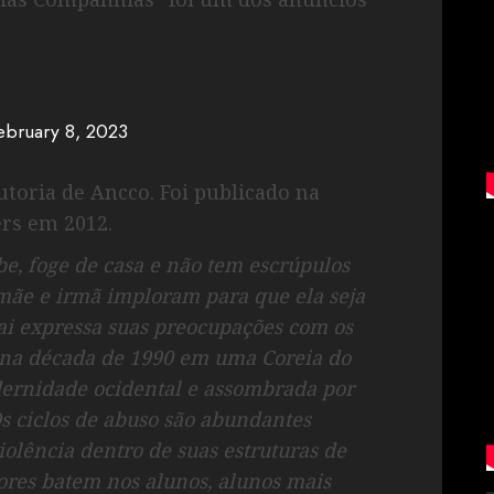
ebruary 8, 2023
oria de Ancco. Foi publicado na
ers em 2012.
ebe, foge de casa e não tem escrúpulos
mãe e irmã imploram para que ela seja
pai expressa suas preocupações com os
 na década de 1990 em uma Coreia do
odernidade ocidental e assombrada por
s ciclos de abuso são abundantes
olência dentro de suas estruturas de
sores batem nos alunos, alunos mais