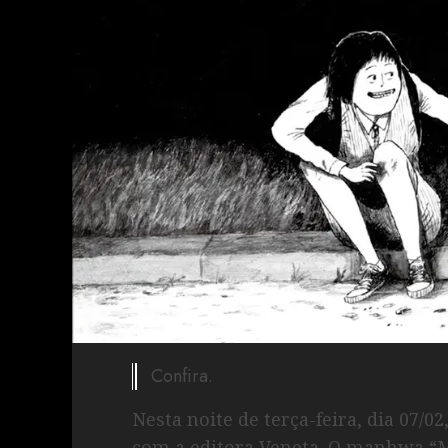
Confira.
Nesta noite de terça-feira, dia 07/
com a editora Veneta. O manhwa “