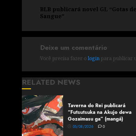
BLB publicará novel GL “Gotas d
Sangue”
Deixe um comentário
Você precisa fazer o
login
para publicar 
RELATED NEWS
Taverna do Rei publicará
“Futsutsuka na Akujo dewa
Gozaimasu ga” (mangá)
05/08/2026
0