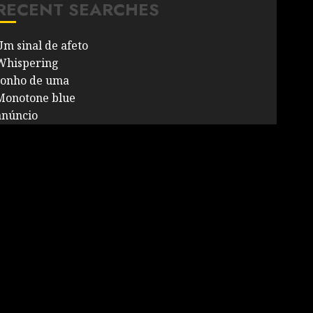
RECENT SEARCHES
Um sinal de afeto
Whispering
sonho de uma
Monotone blue
anúncio