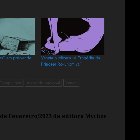
as” em pré-venda
Veneta publicará “A Tragédia da
Princesa Rokunomiya”
Companhias
mercado nacional
Veneta
 de Fevereiro/2023 da editora Mythos