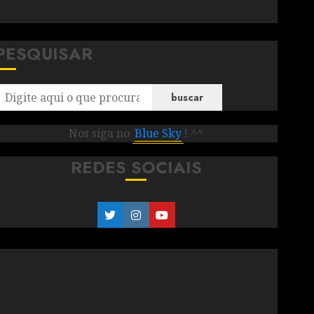
PESQUISAR
buscar
Nos siga no
Blue Sky
! ^^
REDES SOCIAIS