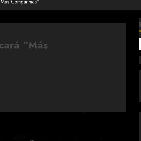
 “Más Companhias”
icará “Más