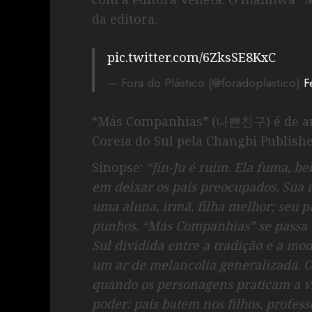
da editora.
pic.twitter.com/6ZksSE8KxC
— Fora do Plástico (@foradoplastico)
F
“Más Companhias” (나쁜친구) é de aut
Coreia do Sul pela Changbi Publish
Sinopse:
“Jin-Ju é ruim. Ela fuma, b
em deixar os pais preocupados. Sua 
uma aluna, irmã, filha melhor; seu 
punhos. “Más Companhias” se passa
Sul dividida entre a tradição e a m
um ar de melancolia generalizada. O
quando os personagens praticam a vi
poder: pais batem nos filhos, profes