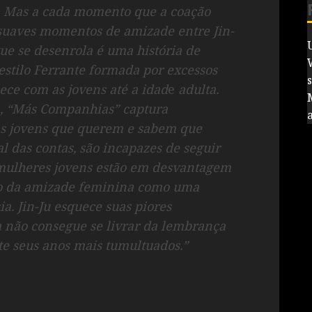
. Mas a cada momento que a coação
 suaves momentos de amizade entre Jin-
ue se desenrola é uma história de
stilo Ferrante formada por excessos
ece com as jovens até a idad
e
adulta.
a, “Más Companhias” captura
as jovens que querem e sabem que
l das contas, são incapazes de seguir
mulheres jovens estão em desvantagem
ho da amizade feminina como uma
a. Jin-Ju esquece suas piores
 não consegue se livrar da lembrança
e seus anos mais tumultuados.”