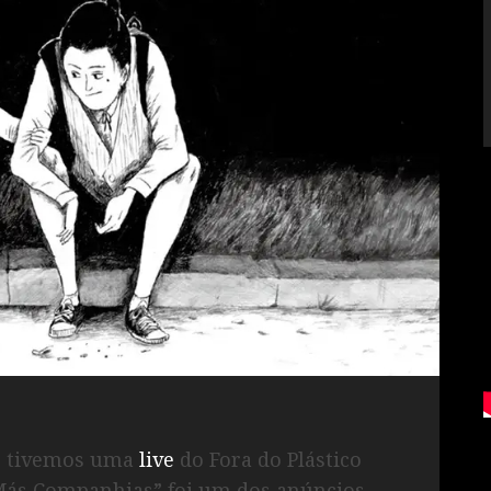
02, tivemos uma
live
do Fora do Plástico
Más Companhias” foi um dos anúncios