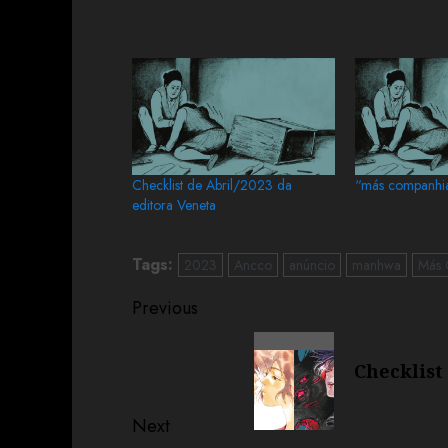
Checklist de Abril/2023 da
“más companhi
editora Veneta
Tags:
2023
Ancco
anúncio
manhwa
Más 
Previous
Checklist
Next