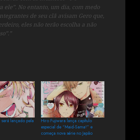
a ele”. No entanto, um dia, com medo
integrantes de seu clã avisam Gero que,
erdeiro, eles não terão escolha a não
so”.”
 será lançado pela
Hiro Fujiwara lança capítulo
especial de “Maid-Sama!” e
começa nova série no Japão