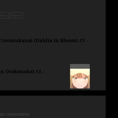
toxin
Panini
tsumukanai (Dahlia in Bloom) #1 –
an Otokonoko) #2 –
um comentário.