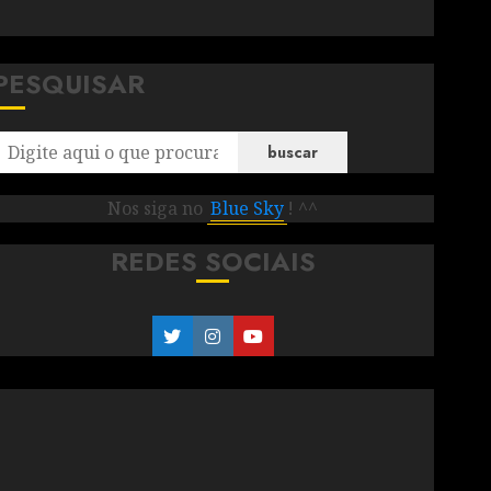
PESQUISAR
buscar
Nos siga no
Blue Sky
! ^^
REDES SOCIAIS