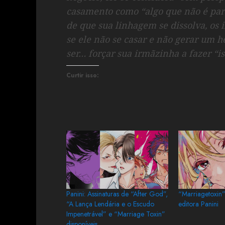
casamento como “algo que não é par
de que sua linhagem se dissolva, os 
se ele não se casar e não gerar um h
ser… forçar sua irmãzinha a fazer “is
Curtir isso:
Panini: Assinaturas de “After God”,
“Marriagetoxin”
“A Lança Lendária e o Escudo
editora Panini
Impenetrável” e “Marriage Toxin”
disponíveis