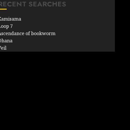
RECENT SEARCHES
Kamisama
Loop 7
Ascendance of bookworm
Ohana
eil