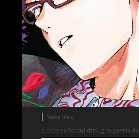
Saiba mais.
A editora Panini divulgou prévia da