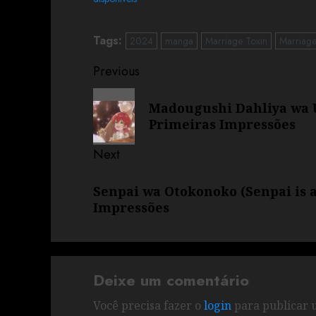
Tags:
2024
manga
Marriage Toxin
Marriage
Previous
Madougushi Dahliya wa U
Primeiras Impressões
Next
Senpai wa Otokonoko (Senpai is 
Impressões
Deixe um comentário
Você precisa fazer o
login
para publicar 