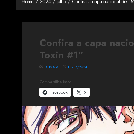
Home
2024
julho
Confira a capa nacional de “M
Confira a capa naci
Toxin #1”
DÉBORA
13/07/2024
Compartilhe isso:
Facebook
X