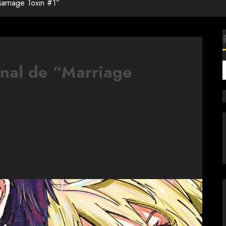
arriage Toxin #1”
onal de “Marriage