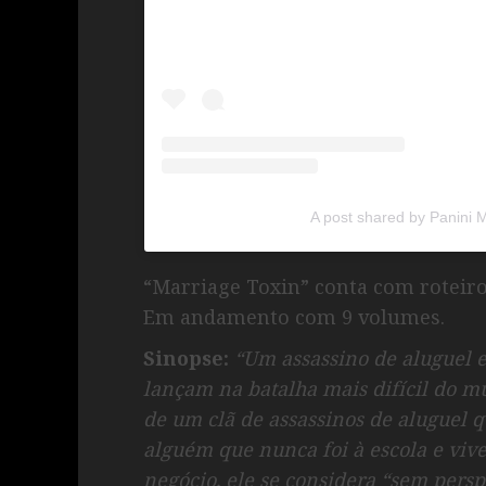
A post shared by Panini
“Marriage Toxin” conta com roteiro
Em andamento com 9 volumes.
Sinopse:
“Um assassino de aluguel 
lançam na batalha mais difícil do 
de um clã de assassinos de aluguel 
alguém que nunca foi à escola e viv
negócio, ele se considera “sem pers