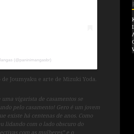
V
 Mangas (@paninimangasbr)
 de Joumyaku e arte de Mizuki Yoda.
e uma vigarista de casamentos se
mundo pelo casamento! Gero é um jovem
que existe há centenas de anos. Como
eu lidando com o lado obscuro do
pectivas com as mulheres” e o