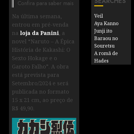
SEARCHES
Confira para saber mais
Na última semana,
Veil
Aya Kanno
entrou em pré-venda
Junji ito
na
loja da Panini
, a
Baraou no
novel “Naruto – A Épica
Souretsu
História de Kakashi: O
A romã de
Sexto Hokage e o
Hades
Garoto Falho”. A obra
está prevista para
Setembro/2024 e será
publicada no formato
15 x 21 cm, ao preço de
R$ 49,90.