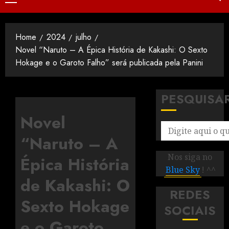
Home
2024
julho
Novel “Naruto – A Épica História de Kakashi: O Sexto
Hokage e o Garoto Falho” será publicada pela Panini
PESQUISA
Novel
“Naruto – A
Nos siga no
Épica História
Blue Sky
! ^^
de Kakashi: O
REDES
Sexto Hokage
SOCIAIS
e o Garoto