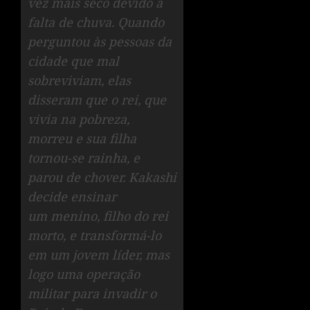
vez mais seco devido à
falta de chuva. Quando
perguntou às pessoas da
cidade que mal
sobreviviam, elas
disseram que o rei, que
vivia na pobreza,
morreu e sua filha
tornou-se rainha, e
parou de chover. Kakashi
decide ensinar
um menino, filho do rei
morto, e transformá-lo
em um jovem líder, mas
logo uma operação
militar para invadir o