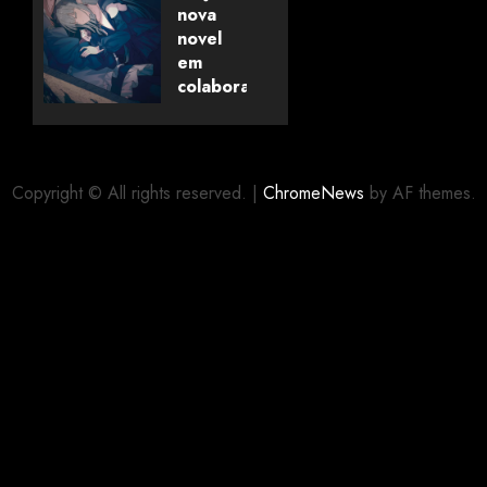
pela
nova
Universo
novel
dos
em
Livros
colaboração
com
editora
06/08/2026
0
alemã
Copyright © All rights reserved.
|
ChromeNews
by AF themes.
06/08/2026
0