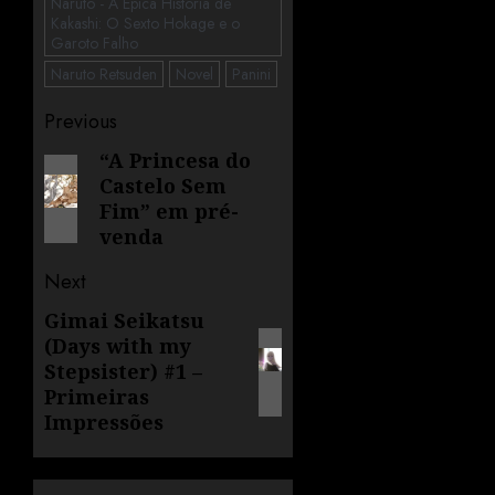
Naruto - A Épica História de
Kakashi: O Sexto Hokage e o
Garoto Falho
Naruto Retsuden
Novel
Panini
Previous
“A Princesa do
Castelo Sem
Fim” em pré-
venda
Next
Gimai Seikatsu
(Days with my
Stepsister) #1 –
Primeiras
Impressões