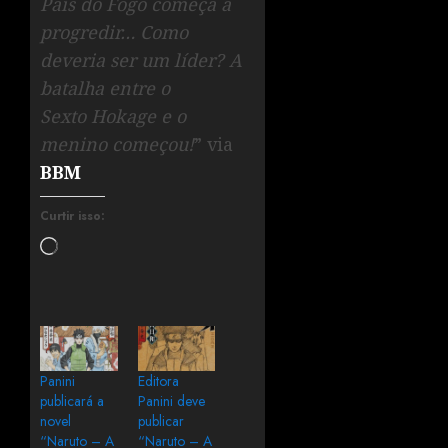
País do Fogo começa a
progredir… Como
deveria ser um líder? A
batalha entre o
Sexto Hokage e o
menino começou!
” via
BBM
Curtir isso:
Panini
Editora
publicará a
Panini deve
novel
publicar
“Naruto – A
“Naruto – A