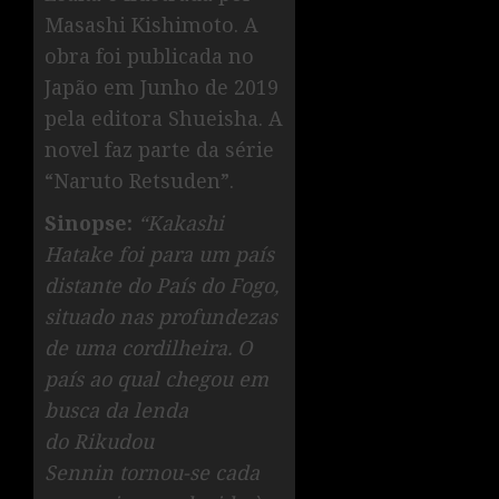
Masashi Kishimoto. A
obra foi publicada no
Japão em Junho de 2019
pela editora Shueisha. A
novel faz parte da série
“Naruto Retsuden”.
Sinopse:
“Kakashi
Hatake foi para um país
distante do País do Fogo,
situado nas profundezas
de uma cordilheira. O
país ao qual chegou em
busca da lenda
do Rikudou
Sennin tornou-se cada