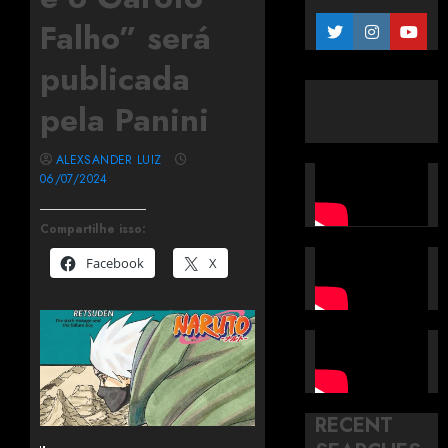
Falho” será
publicada
pela Panini
ALEXSANDER LUIZ
06/07/2024
Compartilhe isso:
Facebook
X
RECENT