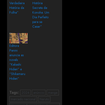
Verdadeira
História
História da
Secreta de
Folha”
Konoha: Um
Dia Perfeito
para se
Casar”
Editora
Panini
anuncia as
novels
“Kakashi
Hiden” e
“Shikamaru
Hiden”
Tags:
2024
anúncio
manga
mercado nacional
Naruto