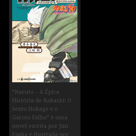
“Naruto – A Épica
História de Kakashi: O
Sexto Hokage e o
Garoto Falho” é uma
novel escrita por Jun
Esaka e ilustrada por