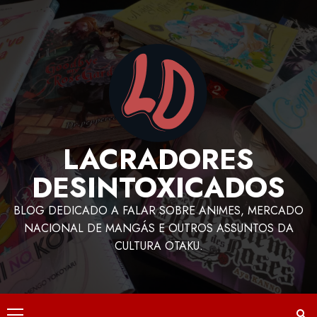
LACRADORES
DESINTOXICADOS
BLOG DEDICADO A FALAR SOBRE ANIMES, MERCADO
NACIONAL DE MANGÁS E OUTROS ASSUNTOS DA
CULTURA OTAKU.