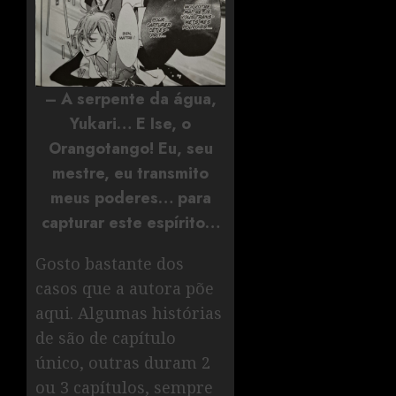
– A serpente da água,
Yukari… E Ise, o
Orangotango! Eu, seu
mestre, eu transmito
meus poderes… para
capturar este espírito…
Gosto bastante dos
casos que a autora põe
aqui. Algumas histórias
de são de capítulo
único, outras duram 2
ou 3 capítulos, sempre