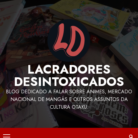
LACRADORES
DESINTOXICADOS
BLOG DEDICADO A FALAR SOBRE ANIMES, MERCADO
NACIONAL DE MANGÁS E OUTROS ASSUNTOS DA
CULTURA OTAKU.