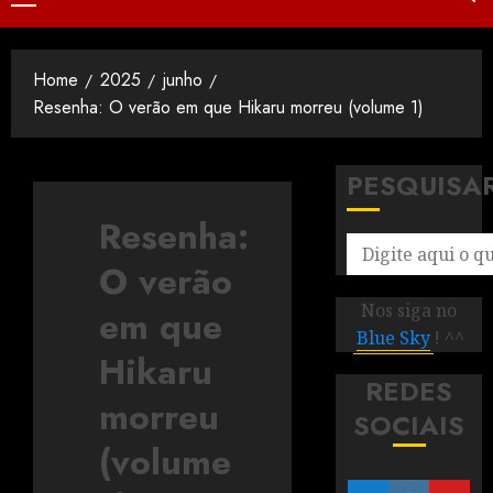
Home
2025
junho
Resenha: O verão em que Hikaru morreu (volume 1)
PESQUISA
Resenha:
O verão
Nos siga no
em que
Blue Sky
! ^^
Hikaru
REDES
morreu
SOCIAIS
(volume