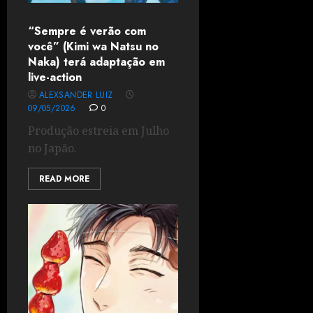
“Sempre é verão com
você” (Kimi wa Natsu no
Naka) terá adaptação em
live-action
ALEXSANDER LUIZ
09/05/2026
0
Produção estreia em Julho
no Japão.
READ MORE