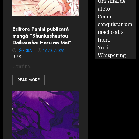
Um sinal de
afeto
Como
conquistar um
Editora Panini publicará
macho alfa
mangá “Shunkashuutou
Inori.
Daikousha: Haru no Mai”
Yuri
DÉBORA
16/05/2026
Whispering
0
Confira.
READ MORE