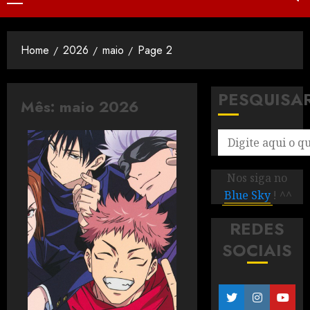
Home
2026
maio
Page 2
PESQUISA
Mês:
maio 2026
Nos siga no
Blue Sky
! ^^
REDES
SOCIAIS