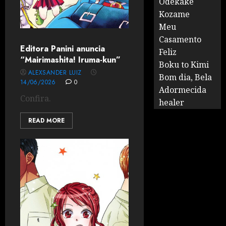
Odekake
Kozame
Meu
Casamento
Editora Panini anuncia
Feliz
“Mairimashita! Iruma-kun”
Boku to Kimi
ALEXSANDER LUIZ
Bom dia, Bela
14/06/2026
0
Adormecida
Confira.
healer
READ MORE