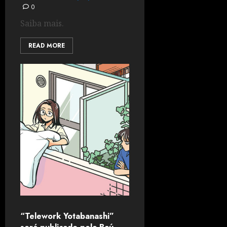
0
Saiba mais.
READ MORE
“Telework Yotabanashi”