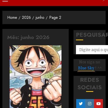
Home
2026
junho
Page 2
PESQUISA
Mês:
junho 2026
Nos siga no
Blue Sky
! ^^
REDES
SOCIAIS