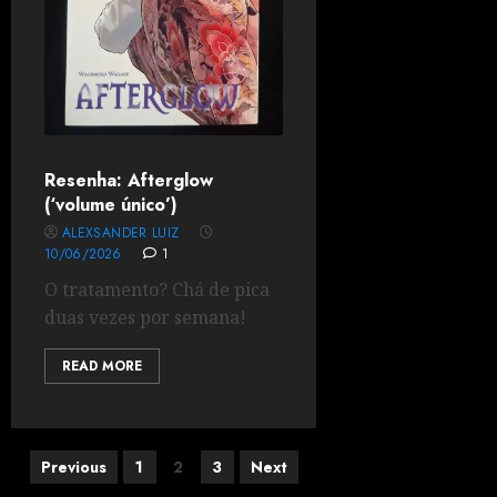
Resenha: Afterglow
(‘volume único’)
ALEXSANDER LUIZ
10/06/2026
1
O tratamento? Chá de pica
duas vezes por semana!
READ MORE
Previous
1
2
3
Next