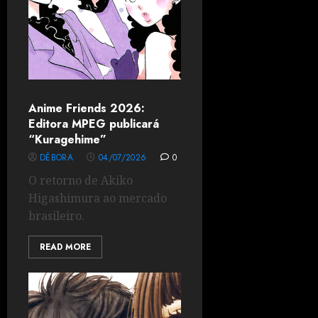
Anime Friends 2026:
Editora MPEG publicará
“Kuragehime”
DÉBORA
04/07/2026
0
O retorno de Akiko
Higashimura ao mercado
brasileiro.
READ MORE