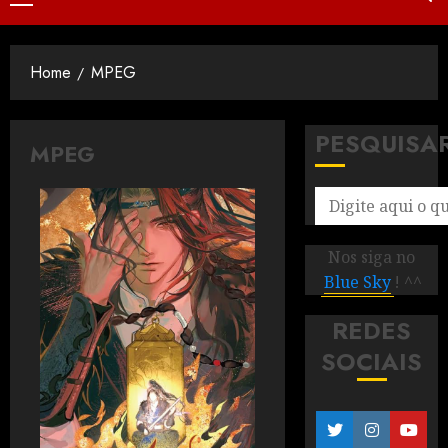
Home
MPEG
PESQUISA
MPEG
Nos siga no
Blue Sky
! ^^
REDES
SOCIAIS