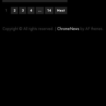
1
2
3
4
…
14
Next
Copyright © All rights reserved.
|
ChromeNews
by AF themes.