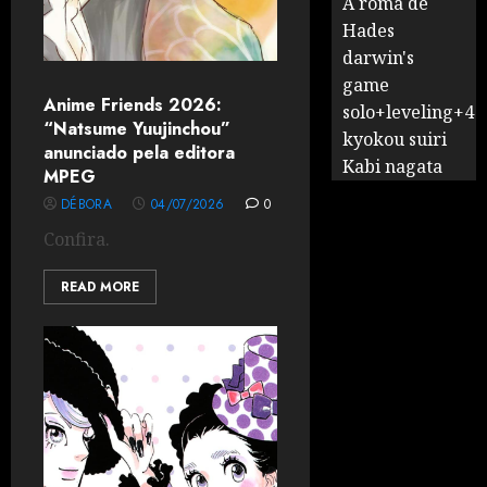
A romã de
Hades
darwin's
game
Anime Friends 2026:
solo+leveling+4
“Natsume Yuujinchou”
kyokou suiri
anunciado pela editora
Kabi nagata
MPEG
DÉBORA
04/07/2026
0
Confira.
READ MORE