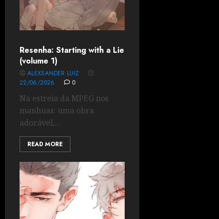
Resenha: Starting with a Lie
(volume 1)
ALEXSANDER LUIZ
22/06/2026
0
Na estreia da MPEG nos
manhuas: uma obra
adorável,...
READ MORE