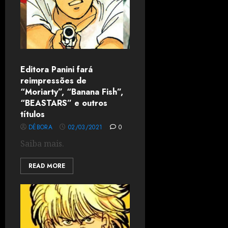
Editora Panini fará
reimpressões de
“Moriarty”, “Banana Fish”,
“BEASTARS” e outros
títulos
DÉBORA
02/03/2021
0
Saiba mais.
READ MORE