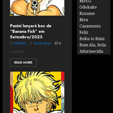
MPEG
Odekake
Kozame
Meu
Panini lançará box de
Casamento
“Banana Fish” em
Feliz
Setembro/2023
Boku to Kimi
DÉBORA
30/06/2023
0
Bom dia, Bela
Adormecida
Confira.
READ MORE