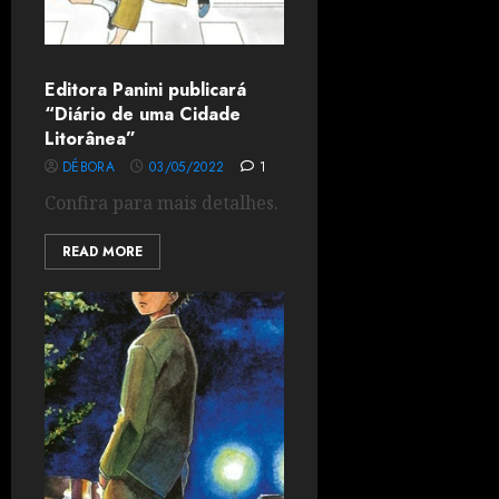
Editora Panini publicará
“Diário de uma Cidade
Litorânea”
DÉBORA
03/05/2022
1
Confira para mais detalhes.
READ MORE