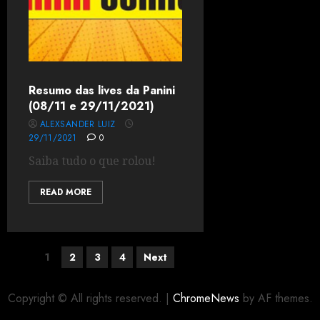
Resumo das lives da Panini
(08/11 e 29/11/2021)
ALEXSANDER LUIZ
29/11/2021
0
Saiba tudo o que rolou!
READ MORE
1
2
3
4
Next
Copyright © All rights reserved.
|
ChromeNews
by AF themes.