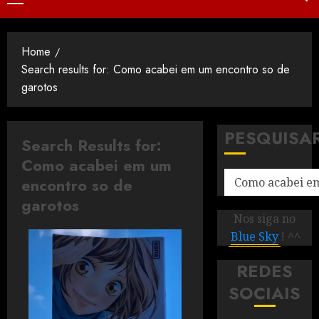
Home
Search results for: Como acabei em um encontro so de
garotos
PESQUISA
Search Results for:
Como acabei em um
encontro so de
garotos
Nos siga no
Blue Sky
! ^^
REDES
SOCIAIS