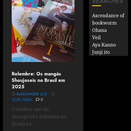
SEARCHES
Ascendance of
bookworm
Ohana
Veil
Aya Kanno
Junji ito
Relembre: Os mangás
Shoujoseis no Brasil em
2025
ALEXSANDER LUIZ
12/01/2026
0
O melhor ano da
demografia feminina no
Brasil na...