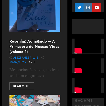
Resenha: AohaRaido – A
Primavera de Nossas Vidas
(volume 1)
ALEXSANDER LUIZ
20/02/2026
1
Memórias, às vezes, podem
ser bem enganosas…
READ MORE
RECENT