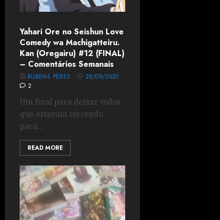
Yahari Ore no Seishun Love
Comedy wa Machigatteiru.
Kan (Oregairu) #12 (FINAL)
– Comentários Semanais
RUBENS PERES
25/09/2020
2
Um final para deixar todos
que estavam torcendo
para...
READ MORE