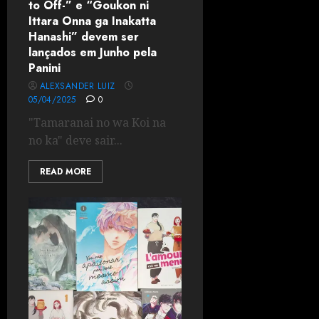
to Off-” e “Goukon ni
Ittara Onna ga Inakatta
Hanashi” devem ser
lançados em Junho pela
Panini
ALEXSANDER LUIZ
05/04/2025
0
"Tamaranai no wa Koi na
no ka" deve sair...
READ MORE