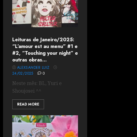
Leituras de Janeiro/2025:
“L’amour est au menu” #1 e
#2, “Touching your night” e
outras obras…
ALEXSANDER LUIZ
24/02/2025
0
Neste mês: BL, Yuri e
Shoujosei ^^
READ MORE