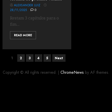
ALEXSANDER LUIZ
28/11/2025
0
Restam 3 capítulos para o
fim...
READ MORE
1
2
3
4
5
Next
Copyright © All rights reserved.
|
ChromeNews
by AF themes.