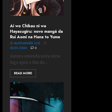
Ai wo Chikau ni wa
Hayasugiru: novo mangá da
Rui Aomi na Hana to Yume
ALEXSANDER LUIZ
20/01/2026
0
Autora emenda nova série
logo após o fim de...
READ MORE