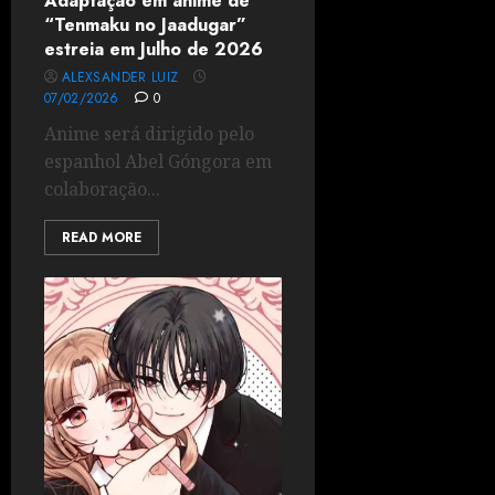
Adaptação em anime de
“Tenmaku no Jaadugar”
estreia em Julho de 2026
ALEXSANDER LUIZ
07/02/2026
0
Anime será dirigido pelo
espanhol Abel Góngora em
colaboração...
READ MORE