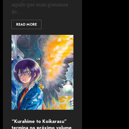
aquilo que mais gostamos
de...
READ MORE
“Kurahime to Koikarasu”
termina no próximo volume