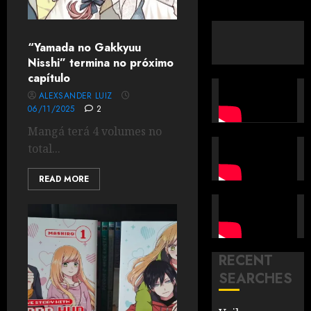
“Yamada no Gakkyuu
Nisshi” termina no próximo
capítulo
ALEXSANDER LUIZ
06/11/2025
2
Mangá terá 4 volumes no
total...
READ MORE
RECENT
SEARCHES