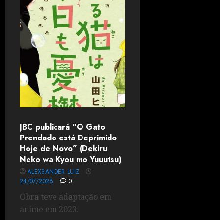
JBC publicará “O Gato
Prendado está Deprimido
Hoje de Novo” (Dekiru
Neko wa Kyou mo Yuuutsu)
ALEXSANDER LUIZ
24/07/2026
0
Obra teve adaptação em
anime em 2023.