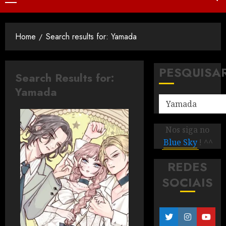
Home
Search results for: Yamada
PESQUISA
Search Results for:
Yamada
Nos siga no
Blue Sky
! ^^
REDES
SOCIAIS