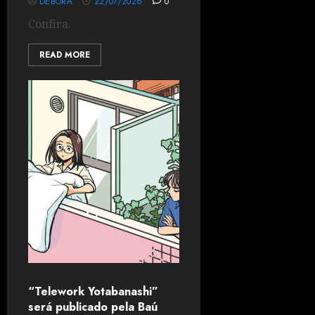
DÉBORA
22/07/2026
0
Confira.
READ MORE
“Telework Yotabanashi”
será publicado pela Baú