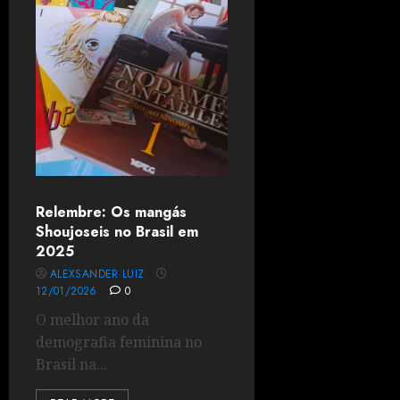
Relembre: Os mangás
Shoujoseis no Brasil em
2025
ALEXSANDER LUIZ
12/01/2026
0
O melhor ano da
demografia feminina no
Brasil na...