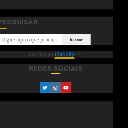
PESQUISAR
buscar
Nos siga no
Blue Sky
! ^^
REDES SOCIAIS