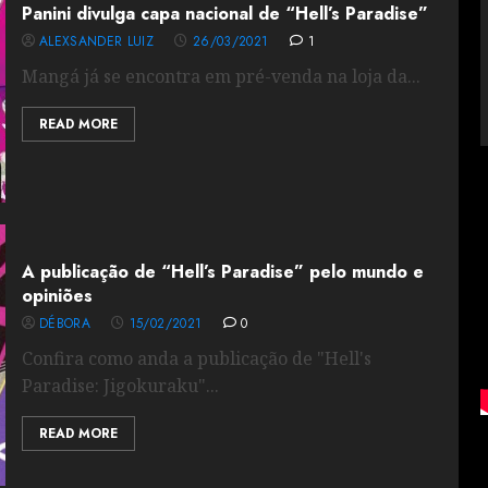
Panini divulga capa nacional de “Hell’s Paradise”
ALEXSANDER LUIZ
26/03/2021
1
Mangá já se encontra em pré-venda na loja da...
READ MORE
A publicação de “Hell’s Paradise” pelo mundo e
opiniões
DÉBORA
15/02/2021
0
Confira como anda a publicação de "Hell's
Paradise: Jigokuraku"...
READ MORE