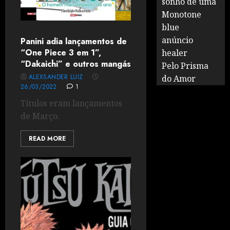
sonho de uma
Monotone
blue
anúncio
Panini adia lançamentos de
“One Piece 3 em 1”,
healer
“Dakaichi” e outros mangás
Pelo Prisma
ALEXSANDER LUIZ
do Amor
26/03/2022
1
Títulos eram lançamentos
de Março.
READ MORE