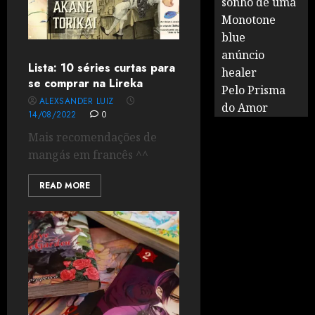
sonho de uma
Monotone
blue
anúncio
Lista: 10 séries curtas para
healer
se comprar na Lireka
Pelo Prisma
ALEXSANDER LUIZ
do Amor
14/08/2022
0
Mais recomendações de
mangás em francês ^^
READ MORE