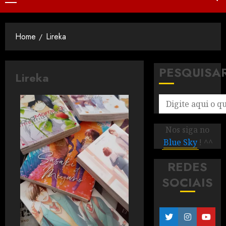
Home
Lireka
PESQUISA
Lireka
Nos siga no
Blue Sky
! ^^
REDES
SOCIAIS