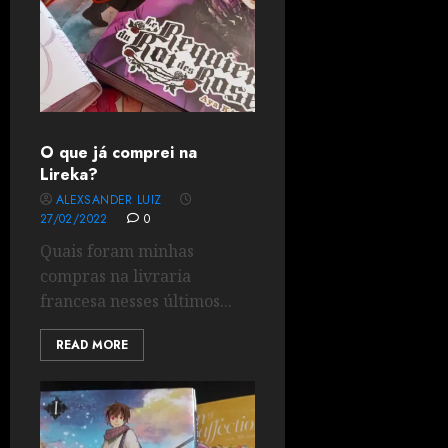
O que já comprei na
Lireka?
ALEXSANDER LUIZ
27/02/2022
0
Quais foram minhas
compras na livraria
francesa nesses últimos...
READ MORE