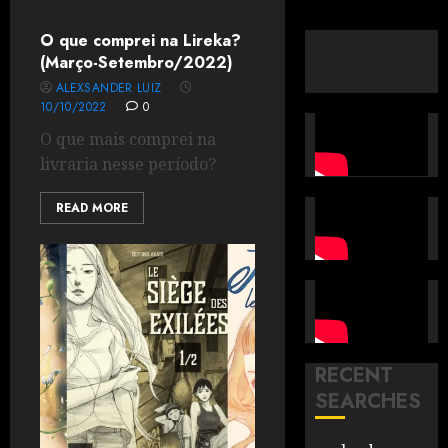
O que comprei na Lireka?
(Março-Setembro/2022)
ALEXSANDER LUIZ
10/10/2022
0
O que mais comprei na
livraria nesse período?
READ MORE
RECENT
SEARCHES