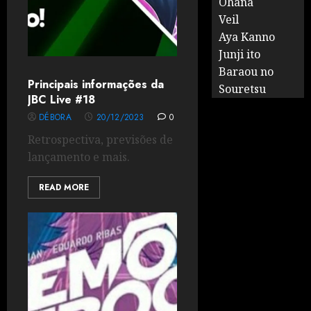
Ohana
Veil
Aya Kanno
Junji ito
Baraou no
Principais informações da
Souretsu
JBC Live #18
DÉBORA
20/12/2023
0
Retrospectiva, previsões de
lançamento e mais.
READ MORE