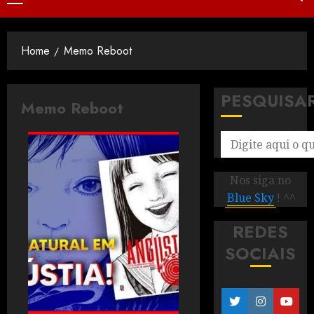
Home
Memo Reboot
PESQUISA
Memo Reboot
Nos siga no
Blue Sky
! ^^
REDES
SOCIAIS