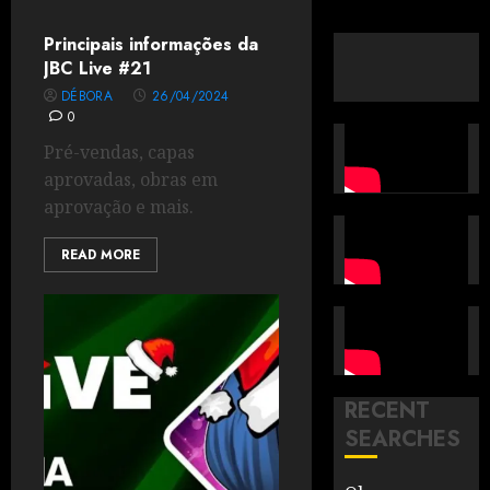
Principais informações da
JBC Live #21
DÉBORA
26/04/2024
0
Pré-vendas, capas
aprovadas, obras em
aprovação e mais.
READ MORE
RECENT
SEARCHES