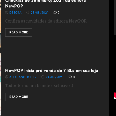
Checklist de Setembro/2021 da editora
NewPOP
DÉBORA
28/08/2021
0
Confira as novidades da editora NewPOP.
READ MORE
NewPOP inicia pré-venda de 7 BLs em sua loja
ALEXSANDER LUIZ
24/08/2021
0
Todos terão um brinde exclusivo :)
READ MORE