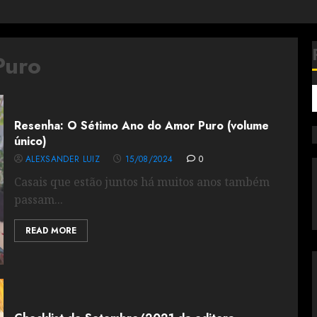
Puro
Resenha: O Sétimo Ano do Amor Puro (volume
único)
ALEXSANDER LUIZ
15/08/2024
0
Casais que estão juntos há muitos anos também
passam...
READ MORE