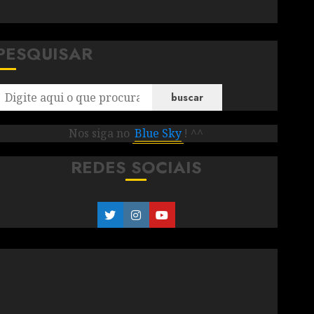
PESQUISAR
buscar
Nos siga no
Blue Sky
! ^^
REDES SOCIAIS