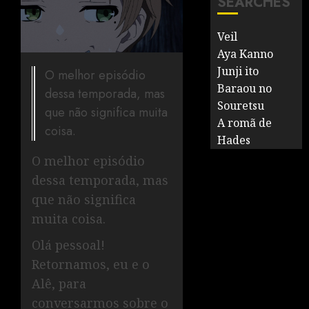
SEARCHES
Veil
Aya Kanno
Junji ito
O melhor episódio
Baraou no
dessa temporada, mas
Souretsu
que não significa muita
A romã de
coisa.
Hades
O melhor episódio
dessa temporada, mas
que não significa
muita coisa.
Olá pessoal!
Retornamos, eu e o
Alê, para
conversarmos sobre o