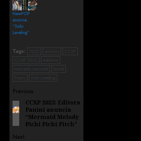
NewPOP
anuncia
“Solo
Leveling”
Tags:
2023
anúncio
CCXP
CCXP 2023
manhwa
mercado nacional
Novel
Panini
Solo Leveling
Previous
CCXP 2023: Editora
Panini anuncia
“Mermaid Melody
Pichi Pichi Pitch”
Next