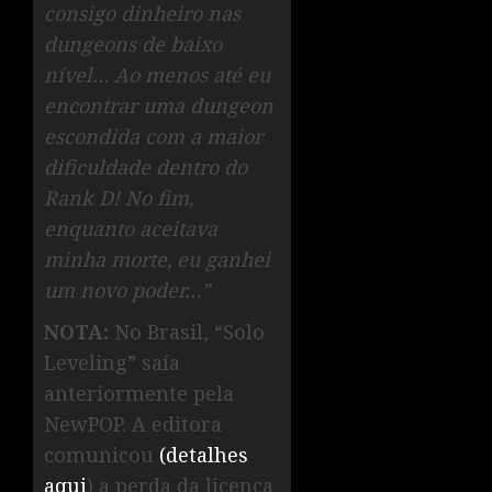
consigo dinheiro nas
dungeons de baixo
nível… Ao menos até eu
encontrar uma dungeon
escondida com a maior
dificuldade dentro do
Rank D! No fim,
enquanto aceitava
minha morte, eu ganhei
um novo poder…”
NOTA:
No Brasil, “Solo
Leveling” saía
anteriormente pela
NewPOP. A editora
comunicou
(detalhes
aqui
) a perda da licença