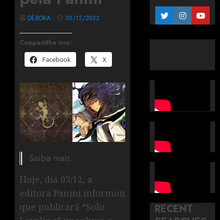
DÉBORA
03/12/2023
Compartilhe isso:
Facebook
X
Saiba mais.
Hoje, dia 03/12, a
editora Panini informou
que publicará “Solo
RECENT