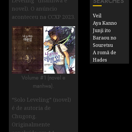
Leveling” (manhwa e
SEARCHES
novel). O anúncio
Veil
aconteceu na CCXP 2023.
Aya Kanno
Junji ito
Baraou no
Souretsu
A romã de
Hades
Volume #1 (novel e
manhwa).
“Solo Leveling” (novel)
é de autoria de
Chugong.
Originalmente