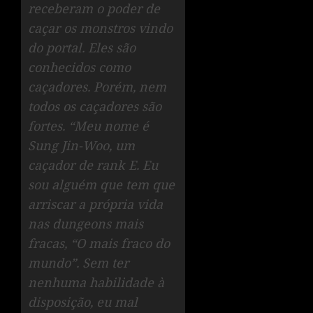
receberam o poder de
caçar os monstros vindo
do portal. Eles são
conhecidos como
caçadores. Porém, nem
todos os caçadores são
fortes. “Meu nome é
Sung Jin-Woo, um
caçador de rank E. Eu
sou alguém que tem que
arriscar a própria vida
nas dungeons mais
fracas, “O mais fraco do
mundo”. Sem ter
nenhuma habilidade à
disposição, eu mal