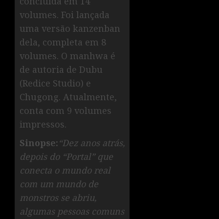
concluída em 14
volumes. Foi lançada
uma versão kanzenban
dela, completa em 8
volumes. O manhwa é
de autoria de Dubu
(Redice Studio) e
Chugong. Atualmente,
conta com 9 volumes
impressos.
Sinopse:
“Dez anos atrás,
depois do “Portal” que
conecta o mundo real
com um mundo de
monstros se abriu,
algumas pessoas comuns