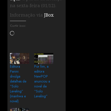
na sexta-feira (01/12).
Informação via
JBox
.
Curtir isso:
Editora
Por fim, a
Panini
editora
divulga
NewPOP
detalhes de
anunciou a
“Solo
novel de
Leveling”
“Solo
(manhwa e
Leveling”
novel)