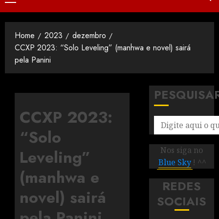
Home
2023
dezembro
CCXP 2023: “Solo Leveling” (manhwa e novel) sairá
pela Panini
PESQUISA
CCXP 2023:
“Solo
Nos siga no
Leveling”
Blue Sky
! ^^
(manhwa e
REDES
novel) sairá
SOCIAIS
pela Panini