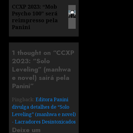
CCXP 2023: “Mob
Psycho 100” será
reimpresso pela
Panini
1 thought on “
CCXP
2023: “Solo
Leveling” (manhwa
e novel) sairá pela
Panini
”
Pingback:
Editora Panini
divulga detalhes de “Solo
Leveling” (manhwa e novel)
- Lacradores Desintoxicados
Deixe um