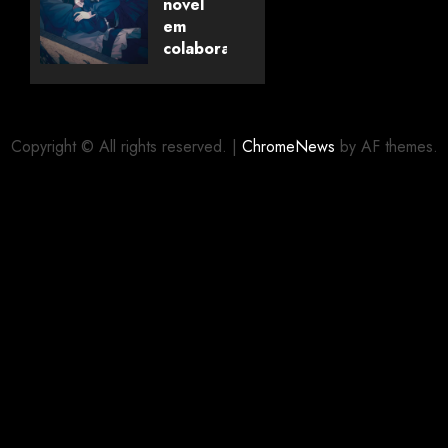
Universo
novel
dos
em
Livros
colaboração
com
editora
06/08/2026
0
alemã
Copyright © All rights reserved.
|
ChromeNews
by AF themes.
06/08/2026
0