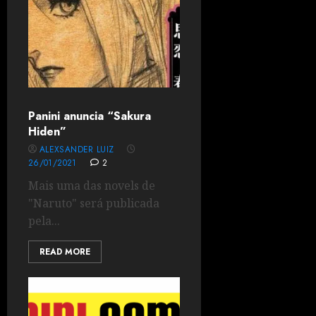
Panini anuncia “Sakura
Hiden”
ALEXSANDER LUIZ
26/01/2021
2
Mais uma das novels de
"Naruto" será publicada
pela...
READ MORE