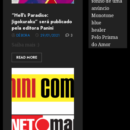
sonho de uma
anúncio
“Hell’s Paradise:
Monotone
Jigokuraku” será publicado
blue
pela editora Panini
healer
DÉBORA
29/01/2021
3
Pelo Prisma
do Amor
Saiba mais :)
READ MORE