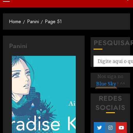
Home
Panini
Page 51
PESQUISA
Panini
Nos siga no
Blue Sky
! ^^
REDES
SOCIAIS