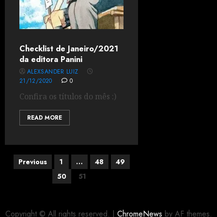
Checklist de Janeiro/2021
da editora Panini
ALEXSANDER LUIZ
21/12/2020
0
Confira os títulos do mês :)
READ MORE
Previous
1
…
48
49
50
51
Copyright © All rights reserved.
|
ChromeNews
by AF themes.