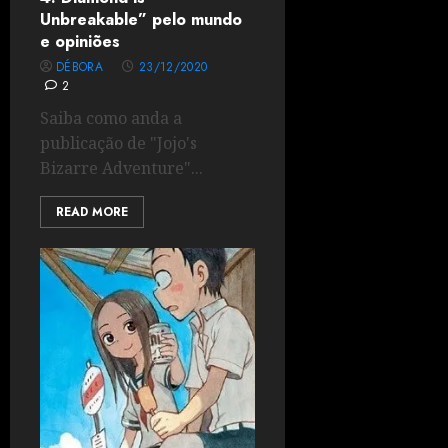
Unbreakable” pelo mundo
e opiniões
DÉBORA
23/12/2020
2
Saiba como anda a
publicação de "Jojo's
Bizarre Adventure"...
READ MORE