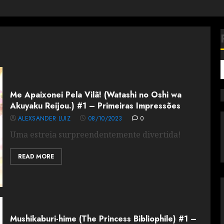
Me Apaixonei Pela Vilã! (Watashi no Oshi wa
Akuyaku Reijou.) #1 – Primeiras Impressões
ALEXSANDER LUIZ
08/10/2023
0
Uma estreia surpreendentemente divertida!
READ MORE
Mushikaburi-hime (The Princess Bibliophile) #1 –