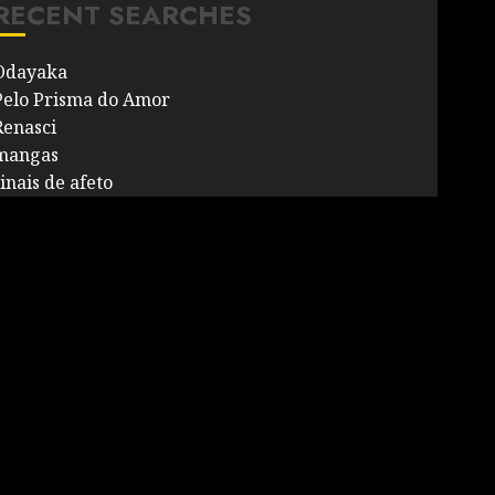
RECENT SEARCHES
Odayaka
Pelo Prisma do Amor
Renasci
mangas
inais de afeto