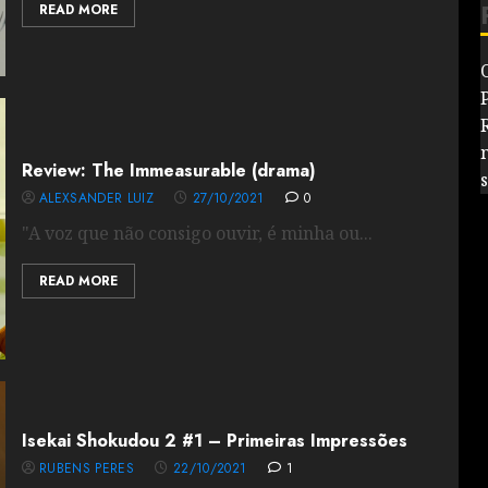
READ MORE
Review: The Immeasurable (drama)
s
ALEXSANDER LUIZ
27/10/2021
0
"A voz que não consigo ouvir, é minha ou...
READ MORE
Isekai Shokudou 2 #1 – Primeiras Impressões
RUBENS PERES
22/10/2021
1