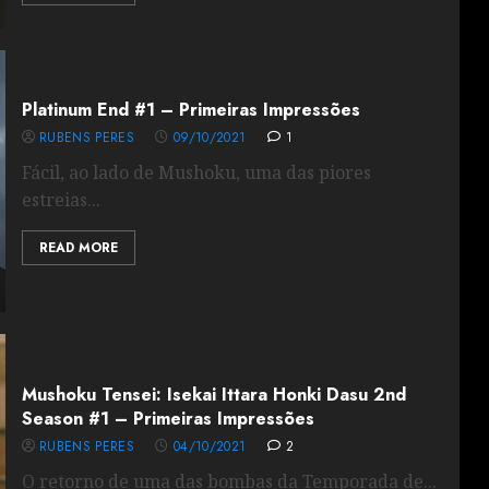
Platinum End #1 – Primeiras Impressões
RUBENS PERES
09/10/2021
1
Fácil, ao lado de Mushoku, uma das piores
estreias...
READ MORE
Mushoku Tensei: Isekai Ittara Honki Dasu 2nd
Season #1 – Primeiras Impressões
RUBENS PERES
04/10/2021
2
O retorno de uma das bombas da Temporada de...