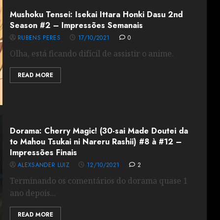
Mushoku Tensei: Isekai Ittara Honki Dasu 2nd
Season #2 – Impressões Semanais
RUBENS PERES
17/10/2021
0
Olha, está ficando difícil de assistir o anime.
READ MORE
Dorama: Cherry Magic! (30-sai Made Doutei da
to Mahou Tsukai ni Nareru Rashii) #8 à #12 –
Impressões Finais
ALEXSANDER LUIZ
12/10/2021
2
Terminando os comentários do dorama quase 1
ano depois...
READ MORE