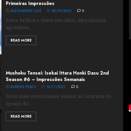
Primeiras Impressões
ALEXSANDER LUIZ
08/10/2022
0
Entre brilhos e closes nos olhos, uma história
agradável...
READ MORE
Mushoku Tensei: Isekai Ittara Honki Dasu 2nd
Season #6 – Impressões Semanais
RUBENS PERES
10/11/2021
0
Seria mais emocionante assistir as Cataratas do
Iguaçu do...
READ MORE