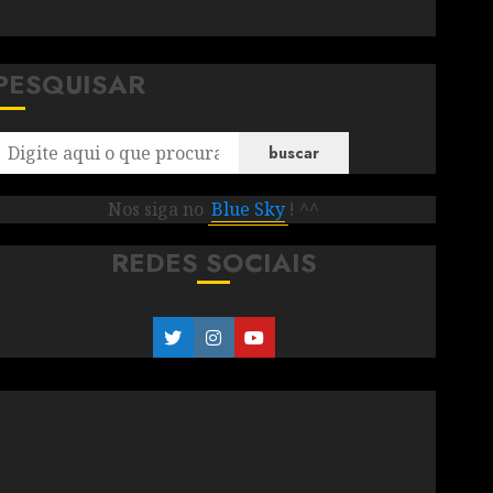
PESQUISAR
buscar
Nos siga no
Blue Sky
! ^^
REDES SOCIAIS