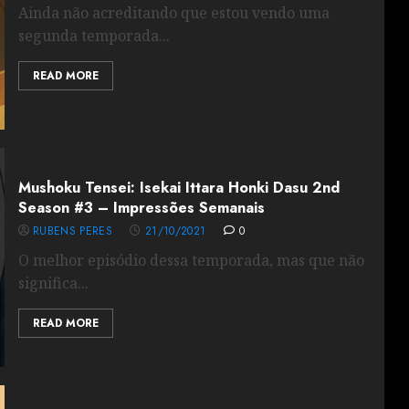
Ainda não acreditando que estou vendo uma
segunda temporada...
READ MORE
Mushoku Tensei: Isekai Ittara Honki Dasu 2nd
Season #3 – Impressões Semanais
RUBENS PERES
21/10/2021
0
O melhor episódio dessa temporada, mas que não
significa...
READ MORE