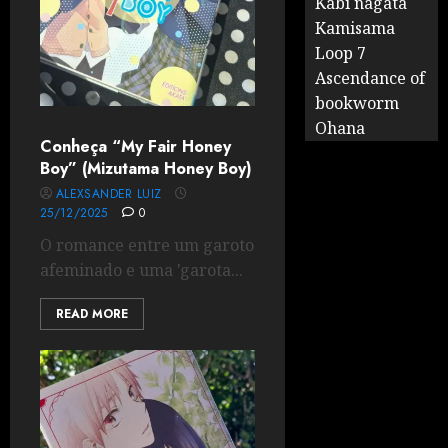
Kabi nagata
Kamisama
Loop 7
Ascendance of
bookworm
Ohana
Conheça “My Fair Honey
Boy” (Mizutama Honey Boy)
ALEXSANDER LUIZ
25/12/2025
0
O romance entre um garoto
afeminado e uma 'garota...
READ MORE