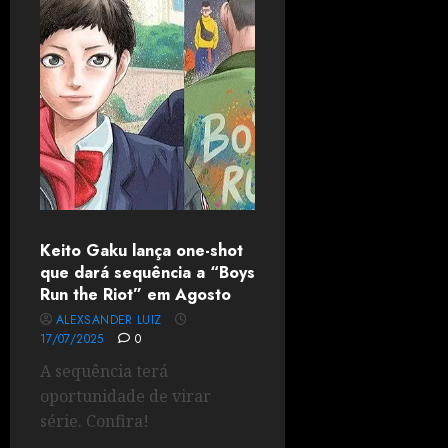
Keito Gaku lança one-shot
que dará sequência a “Boys
Run the Riot” em Agosto
ALEXSANDER LUIZ
17/07/2025
0
A sequência terá
oportunidade de virar
série. Confira!