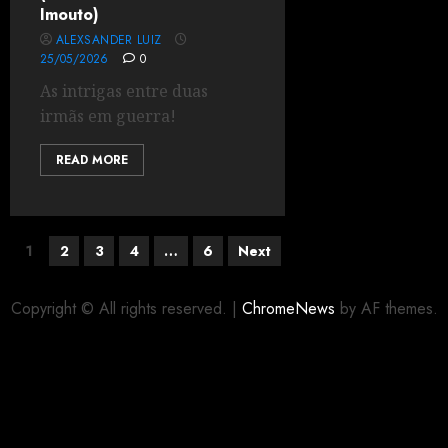
Imouto)
ALEXSANDER LUIZ
25/05/2026
0
As intrigas entre duas
irmãs em guerra!
READ MORE
1
2
3
4
…
6
Next
Copyright © All rights reserved.
|
ChromeNews
by AF themes.