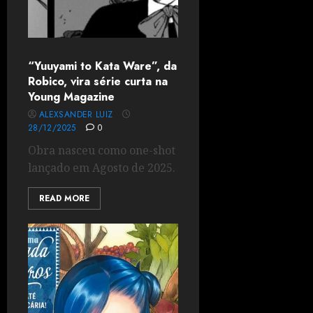
“Yuuyami to Kata Ware”, da
Robico, vira série curta na
Young Magazine
ALEXSANDER LUIZ
28/12/2025
0
Obra nasceu como one-shot
lançado em Agosto de 2025.
READ MORE