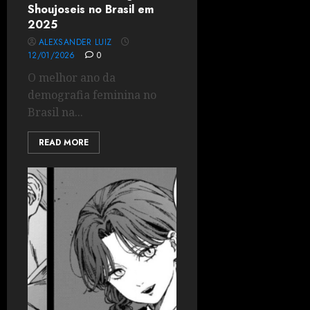
Shoujoseis no Brasil em
2025
ALEXSANDER LUIZ
12/01/2026
0
O melhor ano da
demografia feminina no
Brasil na...
READ MORE