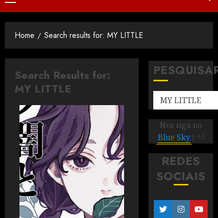
Home
Search results for: MY LITTLE
PESQUISA
Search Results for:
MY LITTLE
Nos siga no
Blue Sky
! ^^
REDES
SOCIAIS