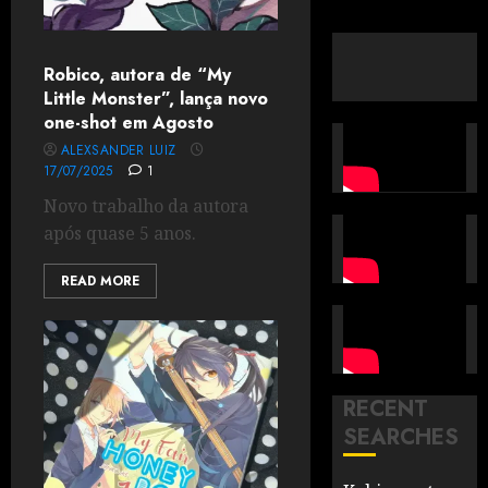
Robico, autora de “My
Little Monster”, lança novo
one-shot em Agosto
ALEXSANDER LUIZ
17/07/2025
1
Novo trabalho da autora
após quase 5 anos.
READ MORE
RECENT
SEARCHES