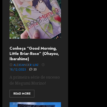
Conheça “Good Morning,
Little Briar-Rose” (Ohayou,
Ibarahime)
ALEXSANDER LUIZ
18/12/2023
20
A primeira série de sucesso
de Megumi Morino!
READ MORE