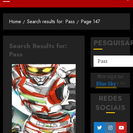
Home
Search results for: Pass
Page 147
PESQUISA
Search Results for:
Pass
Nos siga no
Blue Sky
! ^^
REDES
SOCIAIS