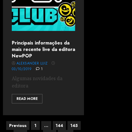
Principais informações da
mais recente live da editora
NewPOP
ALEXSANDER LUIZ
03/10/2019
1
Algumas novidades da
editora
READ MORE
Previous
1
…
144
145