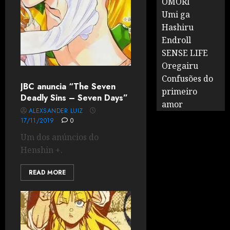
OMORI
Umi ga
Hashiru
Endroll
SENSE LIFE
Oregairu
Confusões do
JBC anuncia “The Seven
primeiro
Deadly Sins – Seven Days”
amor
ALEXSANDER LUIZ
17/11/2019
0
Um dos anúncios do
Henshin +.
READ MORE