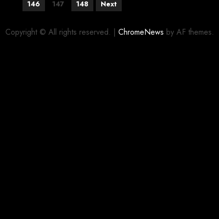
146
147
148
Next
Copyright © All rights reserved.
|
ChromeNews
by AF themes.