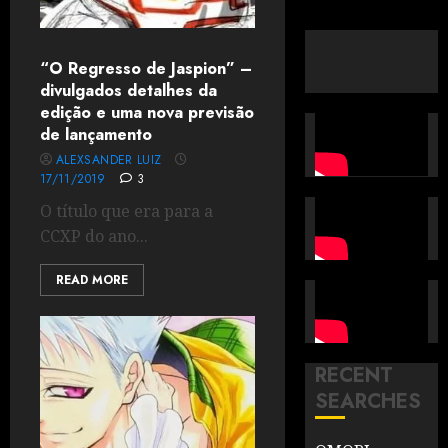
“O Regresso de Jaspion” –
divulgados detalhes da
edição e uma nova previsão
de lançamento
ALEXSANDER LUIZ
17/11/2019
3
O título que era para a
CCXP do ano...
READ MORE
RECENT
SEARCHES