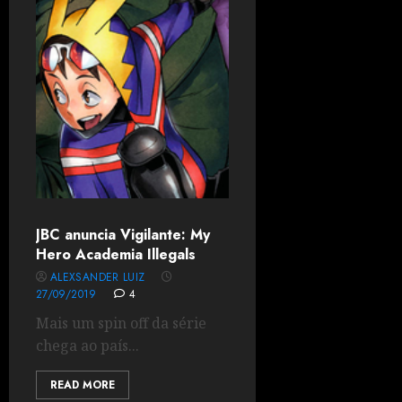
JBC anuncia Vigilante: My
Hero Academia Illegals
ALEXSANDER LUIZ
27/09/2019
4
Mais um spin off da série
chega ao país...
READ MORE