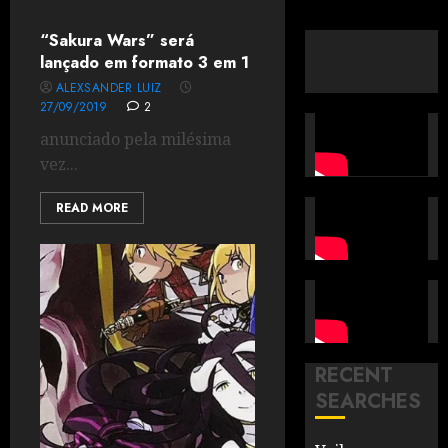
“Sakura Wars” será
lançado em formato 3 em 1
ALEXSANDER LUIZ
27/09/2019
2
anunciado pela milésima
vez...
READ MORE
RECENT
SEARCHES