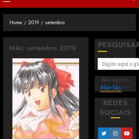
Home
2019
setembro
PESQUISA
Mês:
setembro 2019
Nos siga no
Blue Sky
! ^^
REDES
SOCIAIS