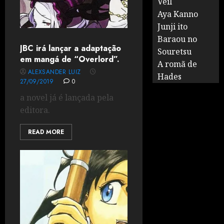
Veil
Aya Kanno
Junji ito
Baraou no
JBC irá lançar a adaptação
Souretsu
em mangá de “Overlord”.
A romã de
ALEXSANDER LUIZ
Hades
27/09/2019
0
a novel já é lançada pela
editora.
READ MORE