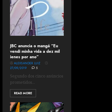
JBC anuncia o mangá “Eu
vendi minha vida a dez mil
ienes por ano”
ALEXSANDER LUIZ
27/09/2019
5
Segundo dos cinco anúncios
prometidos...
READ MORE