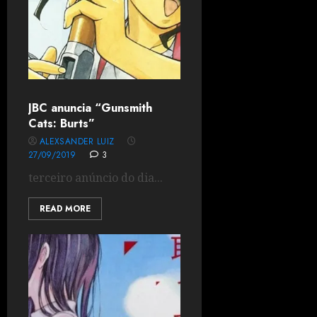
JBC anuncia “Gunsmith
Cats: Burts”
ALEXSANDER LUIZ
27/09/2019
3
terceiro anúncio do dia...
READ MORE