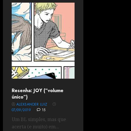
Resenha: JOY (“volume
único”)
ALEXSANDER LUIZ
07/09/2019
15
Um BL simples, mas que
acerta (e muito) em...