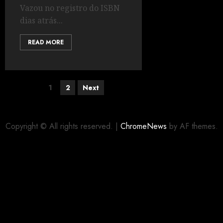
Vazou no registro do ISBN
dias atrás...
READ MORE
1
2
Next
Copyright © All rights reserved.
|
ChromeNews
by AF themes.