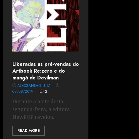
Liberadas as pré-vendas do
Artbook Re:zero e do
mangá de Devilman
ALEXSANDER LUIZ
09/09/2019
2
Durante a noite desta
segunda-feira, a editora
NewPOP revelou...
READ MORE