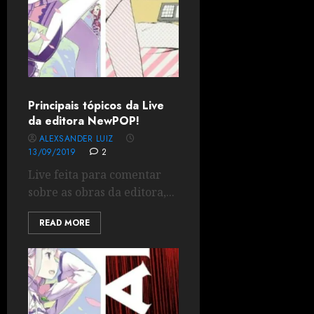
Principais tópicos da Live
da editora NewPOP!
ALEXSANDER LUIZ
13/09/2019
2
Live feita para comentar
sobre as obras da editora,...
READ MORE