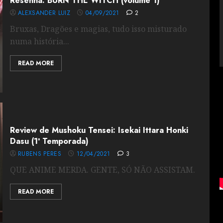
Resenha: BURN THE WITCH (volume 1)
ALEXSANDER LUIZ
04/09/2021
2
Bruxas, Dragões e magias, tudo isso misturado
numa história...
READ MORE
Review de Mushoku Tensei: Isekai Ittara Honki
Dasu (1ª Temporada)
RUBENS PERES
12/04/2021
3
QUE ANIME MERDA. GENTE, SÓ NÃO ASSISTAM.
READ MORE