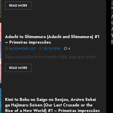
READ MORE
Adachi to Shimamura (Adachi and Shimamura) #1
– Primeiras impressões
ALEXSANDER LUIZ
28/10/2020
4
Uma narrativa leve e muito fofa, mas que pode...
READ MORE
Kimi to Boku no Saigo no Senjou, Aruiwa Sekai
ga Hajimaru Seisen (Our Last Crusade or the
Rise of a New World) #1 – Primeiras impressões