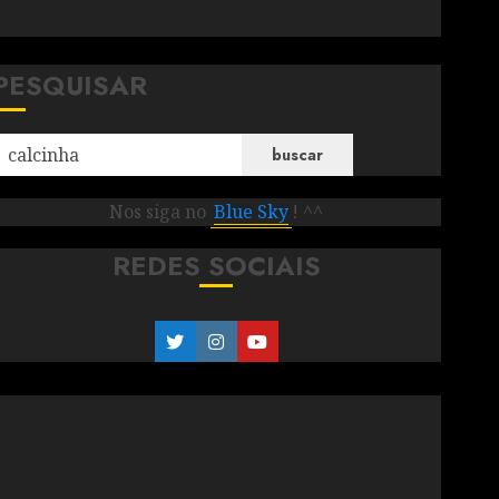
PESQUISAR
buscar
Nos siga no
Blue Sky
! ^^
REDES SOCIAIS