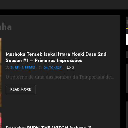
nha
Mushoku Tensei: Isekai Ittara Honki Dasu 2nd
Season #1 – Primeiras Impressões
RUBENS PERES
04/10/2021
2
O retorno de uma das bombas da Temporada de...
READ MORE