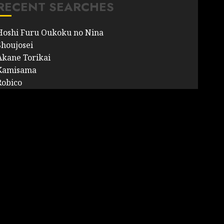
RECENT SEARCHES
Hoshi Furu Oukoku no Nina
Shoujosei
Akane Torikai
Kamisama
Robico