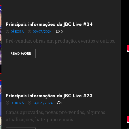
Principais informações da JBC Live #24
DÉBORA
09/07/2024
0
Pré-vendas, obras em produção, eventos e outros.
READ MORE
Principais informações da JBC Live #23
DÉBORA
14/06/2024
0
Capas aprovadas, novas pré-vendas, algumas
atualizações, bate-papo e mais.