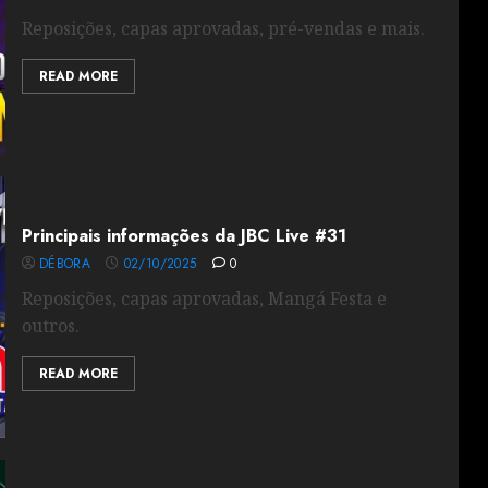
Reposições, capas aprovadas, pré-vendas e mais.
READ MORE
Principais informações da JBC Live #31
DÉBORA
02/10/2025
0
Reposições, capas aprovadas, Mangá Festa e
outros.
READ MORE