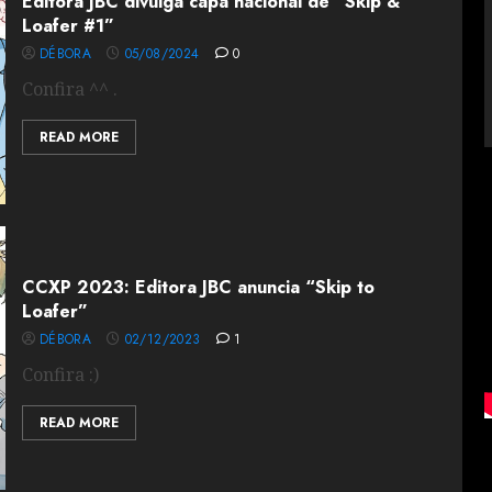
Editora JBC divulga capa nacional de “Skip &
Loafer #1”
DÉBORA
05/08/2024
0
Confira ^^ .
READ MORE
CCXP 2023: Editora JBC anuncia “Skip to
Loafer”
DÉBORA
02/12/2023
1
Confira :)
READ MORE