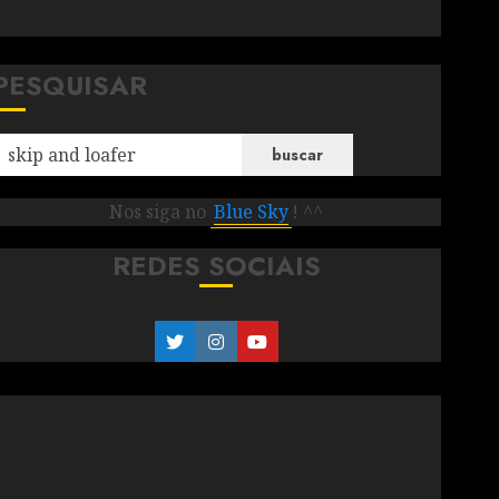
PESQUISAR
buscar
Nos siga no
Blue Sky
! ^^
REDES SOCIAIS