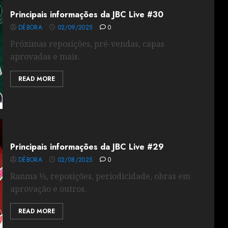
Principais informações da JBC Live #30
DÉBORA
02/09/2025
0
Próximas reposições, pré-vendas, capas
aprovadas e mais.
READ MORE
Principais informações da JBC Live #29
DÉBORA
02/08/2025
0
Ranma ½, reposições, periodicidade, obras em
aprovação e outros.
READ MORE