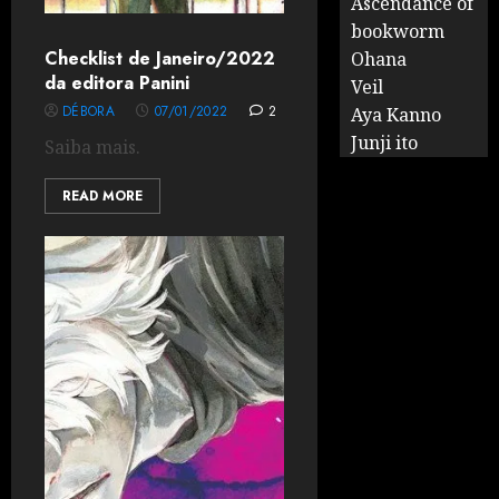
Ascendance of
bookworm
Checklist de Janeiro/2022
Ohana
da editora Panini
Veil
DÉBORA
07/01/2022
2
Aya Kanno
Junji ito
Saiba mais.
READ MORE