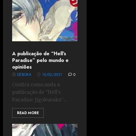
A publicação de “Hell’s
Paradise” pelo mundo e
opiniões
DÉBORA
15/02/2021
0
Confira como anda a
publicação de "Hell's
Paradise: Jigokuraku"...
READ MORE