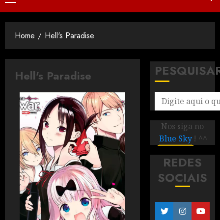
Home
Hell's Paradise
PESQUISA
Hell's Paradise
Nos siga no
Blue Sky
! ^^
REDES
SOCIAIS