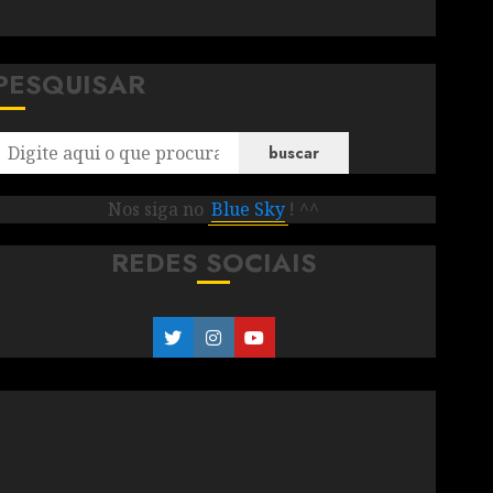
PESQUISAR
buscar
Nos siga no
Blue Sky
! ^^
REDES SOCIAIS