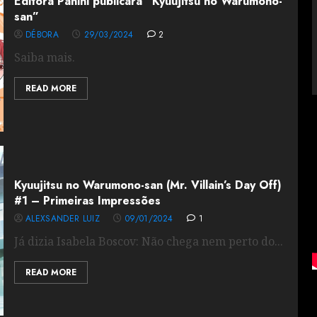
Editora Panini publicará “Kyuujitsu no Warumono-
san”
DÉBORA
29/03/2024
2
Saiba mais.
READ MORE
Kyuujitsu no Warumono-san (Mr. Villain’s Day Off)
#1 – Primeiras Impressões
ALEXSANDER LUIZ
09/01/2024
1
Já dizia Isabela Boscov: Não chega nem perto do...
READ MORE