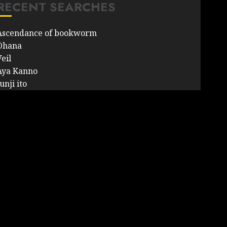
RECENT SEARCHES
Ascendance of bookworm
Ohana
eil
Aya Kanno
unji ito