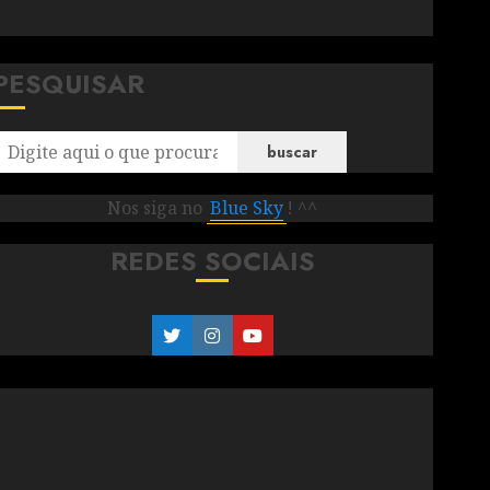
PESQUISAR
buscar
Nos siga no
Blue Sky
! ^^
REDES SOCIAIS