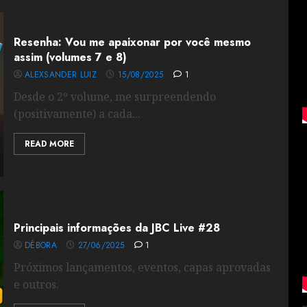
Resenha: Vou me apaixonar por você mesmo
assim (volumes 7 e 8)
ALEXSANDER LUIZ
15/08/2025
1
Desde o 2º volume, me surpreendendo
(positivamente) a cada...
READ MORE
Principais informações da JBC Live #28
DÉBORA
27/06/2025
1
Próximos lançamentos, eventos, capas aprovadas
e outros.