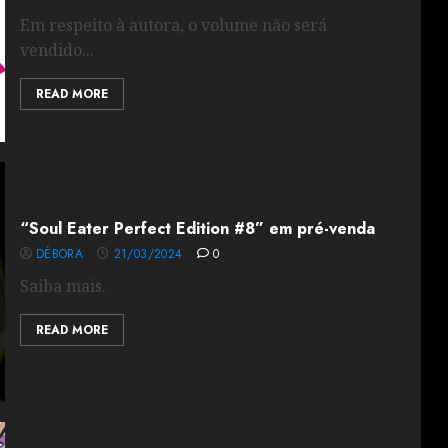
Em respeito à autora, o volume não será
vendido...
READ MORE
“Soul Eater Perfect Edition #8” em pré-venda
DÉBORA
21/03/2024
0
Saiba mais.
READ MORE