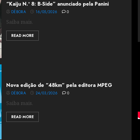
“Kaiju N.º 8: B-Side” anunciado pela Panini
DÉBORA
16/05/2026
0
Saiba mais.
READ MORE
Nova edição de “48km” pela editora MPEG
DÉBORA
24/03/2026
0
Saiba mais.
READ MORE