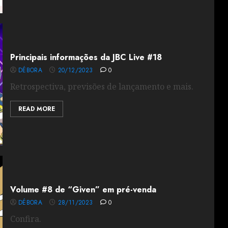
Principais informações da JBC Live #18
DÉBORA
20/12/2023
0
Retrospectiva, previsões de lançamento e mais.
READ MORE
Volume #8 de “Given” em pré-venda
DÉBORA
28/11/2023
0
Confira.