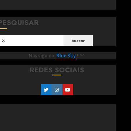
PESQUISAR
buscar
Nos siga no
Blue Sky
! ^^
REDES SOCIAIS