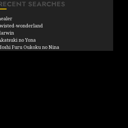
RECENT SEARCHES
healer
twisted-wonderland
darwin
Akatsuki no Yona
Hoshi Furu Oukoku no Nina