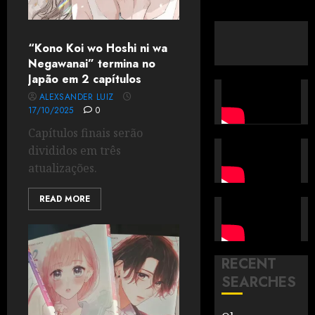
“Kono Koi wo Hoshi ni wa
Negawanai” termina no
Japão em 2 capítulos
ALEXSANDER LUIZ
17/10/2025
0
Capítulos finais serão
divididos em três
atualizações.
READ MORE
RECENT
SEARCHES