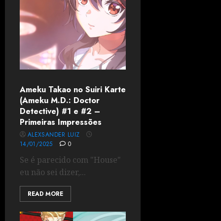
Ameku Takao no Suiri Karte
(Ameku M.D.: Doctor
Detective) #1 e #2 –
Primeiras Impressões
ALEXSANDER LUIZ
14/01/2025
0
Se é parecido com "House"
eu não sei dizer,...
READ MORE