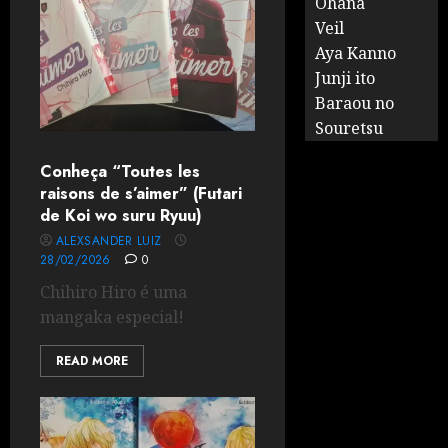
Ohana
Veil
Aya Kanno
Junji ito
Baraou no
Souretsu
Conheça “Toutes les
raisons de s’aimer” (Futari
de Koi wo suru Ryuu)
ALEXSANDER LUIZ
28/02/2026
0
Chihiro Hiro é uma
mangaka especial!
READ MORE