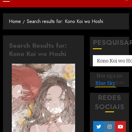
Home
Search results for: Kono Koi wo Hoshi
PESQUISA
Search Results for:
Kono Koi wo Hoshi
Nos siga no
Blue Sky
! ^^
REDES
SOCIAIS