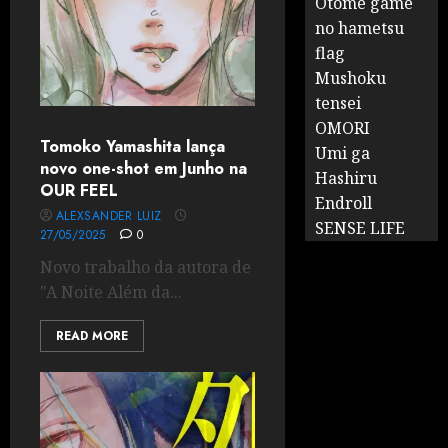
Otome game
no hametsu
flag
Mushoku
tensei
OMORI
Tomoko Yamashita lança
Umi ga
novo one-shot em Junho na
Hashiru
OUR FEEL
Endroll
ALEXSANDER LUIZ
SENSE LIFE
27/05/2025
0
Novo trabalho da autora de
"A Noite Além da...
READ MORE