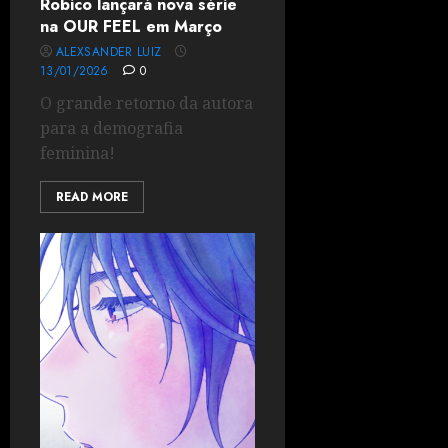
Robico lançará nova série
na OUR FEEL em Março
ALEXSANDER LUIZ
13/01/2026
0
O grande retorno da autora
para a demografia
feminina!
READ MORE