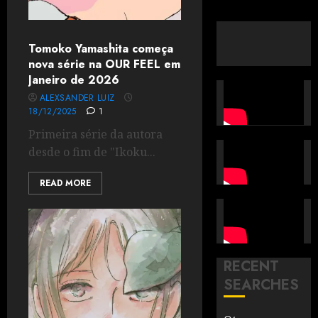
Tomoko Yamashita começa
nova série na OUR FEEL em
Janeiro de 2026
ALEXSANDER LUIZ
18/12/2025
1
Primeira série da autora
desde o fim de "Ikoku...
READ MORE
RECENT
SEARCHES