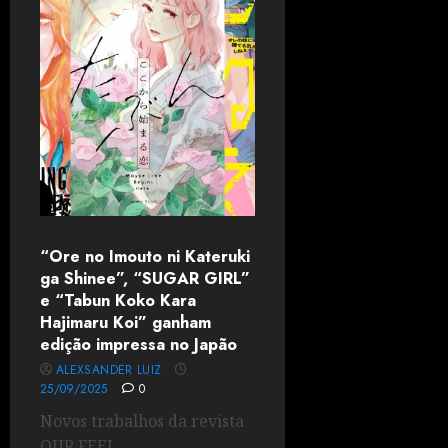
“Ore no Imouto ni Kateruki
ga Shinee”, “SUGAR GIRL”
e “Tabun Koko Kara
Hajimaru Koi” ganham
edição impressa no Japão
ALEXSANDER LUIZ
25/09/2025
0
Novos trabalhos da revista
OUR FEEL.