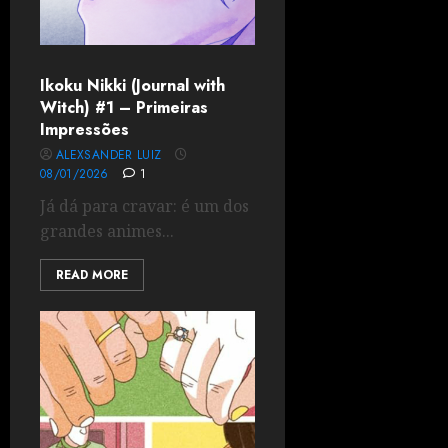
Ikoku Nikki (Journal with
Witch) #1 – Primeiras
Impressões
ALEXSANDER LUIZ
08/01/2026
1
Já dá para cravar: é um dos
grandes animes...
READ MORE