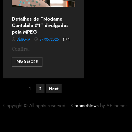
Detalhes de “Nodame
Cantabile #1” divulgados
pela MPEG
DÉBORA
27/05/2025
1
Confira.
READ MORE
1
2
Next
Copyright © All rights reserved.
|
ChromeNews
by AF themes.