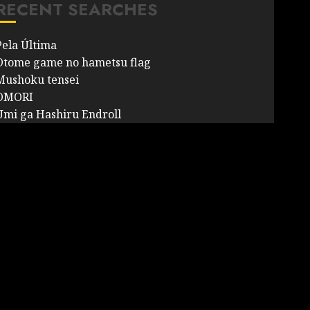
RECENT SEARCHES
Pela Última
Otome game no hametsu flag
Mushoku tensei
OMORI
Umi ga Hashiru Endroll