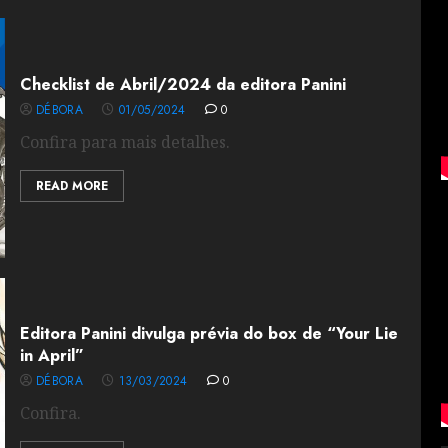
Checklist de Abril/2024 da editora Panini
DÉBORA
01/05/2024
0
Confira para mais detalhes.
READ MORE
Editora Panini divulga prévia do box de “Your Lie
in April”
DÉBORA
13/03/2024
0
Confira.