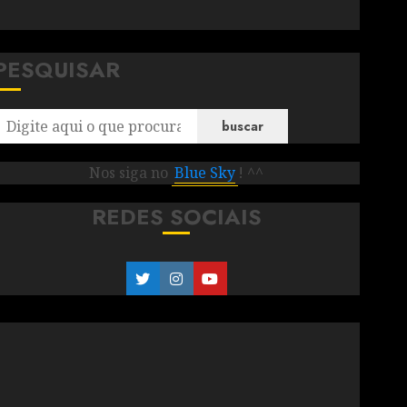
PESQUISAR
buscar
Nos siga no
Blue Sky
! ^^
REDES SOCIAIS