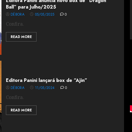
Editora Panini anuncia novo box de “Dragon
Ball” para Julho/2025
DÉBORA
05/05/2025
0
Confira.
READ MORE
Editora Panini lançará box de “Ajin”
DÉBORA
11/05/2024
0
Confira.
READ MORE