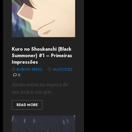
Kuro no Shoukanshi (Black
Summoner) #1 – Primeiras
Impressões
RUBENS PERES
24/07/2022
0
Ainda estou na espera de
um isekai em que...
READ MORE