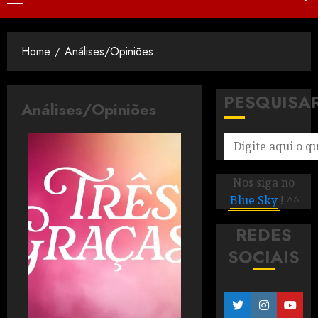
Home
Análises/Opiniões
PESQUISA
Análises/Opiniões
Nos siga no
Blue Sky
! ^^
REDES
SOCIAIS