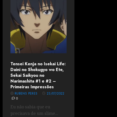
Tensei Kenja no Isekai Life:
Daini no Shokugyo wo Ete,
Sekai Saikyou no
Narimashita #1 e #2 –
Primeiras Impressões
RUBENS PERES
23/07/2022
0
Eu não sabia que eu
precisava de um slime...