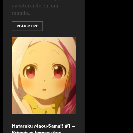
aventurando em um
mundo...
READ MORE
Hataraku Maou-Sama!! #1 –
Primeiras Impressões