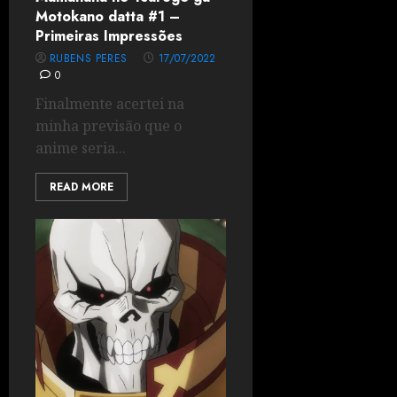
Motokano datta #1 –
Primeiras Impressões
RUBENS PERES
17/07/2022
0
Finalmente acertei na
minha previsão que o
anime seria...
READ MORE