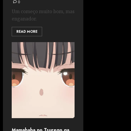
0
Um começo muito bom, mas
enganador.
READ MORE
Mamahaha no Tsurego ga