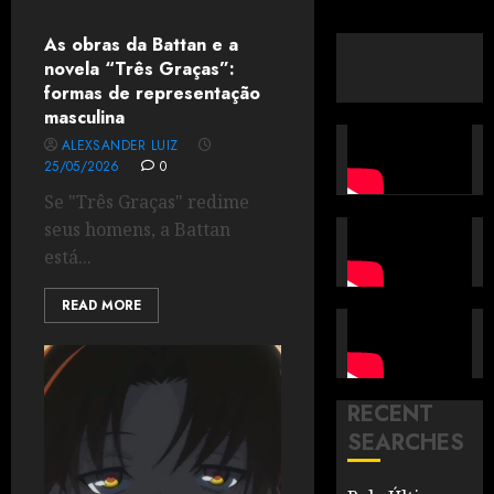
As obras da Battan e a
novela “Três Graças”:
formas de representação
masculina
ALEXSANDER LUIZ
25/05/2026
0
Se "Três Graças" redime
seus homens, a Battan
está...
READ MORE
RECENT
SEARCHES