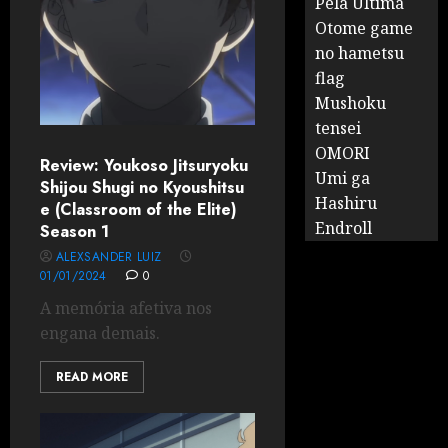
Pela Última
Otome game
no hametsu
flag
Mushoku
tensei
OMORI
Review: Youkoso Jitsuryoku
Umi ga
Shijou Shugi no Kyoushitsu
Hashiru
e (Classroom of the Elite)
Endroll
Season 1
ALEXSANDER LUIZ
01/01/2024
0
A memória afetiva nos
engana demais.
READ MORE