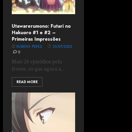
Utawarerumono: Futari no
Hakuoro #1 e #2 –
Primeiras Impressões
RUBENS PERES
25/07/2022
0
Mais 28 episódios pela
frente, só que agora a...
READ MORE