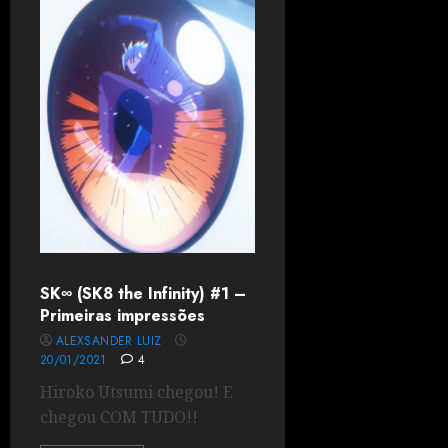
SK∞ (SK8 the Infinity) #1 –
Primeiras impressões
ALEXSANDER LUIZ
20/01/2021
4
Hiroko Utsumi chegou! E
chegou COM TUDO!!