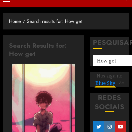
Home
Search results for: How get
PESQUISA
Search Results for:
How get
Nos siga no
Blue Sky
! ^^
REDES
SOCIAIS