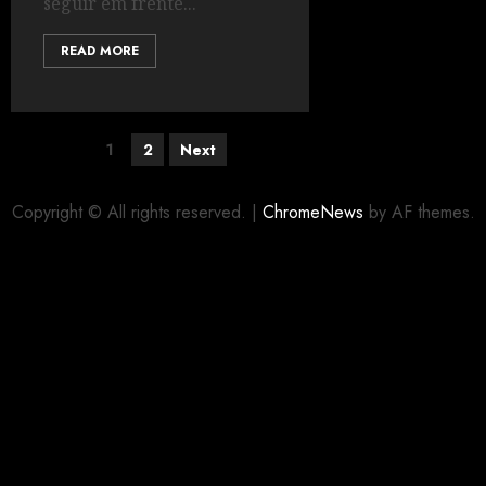
seguir em frente...
READ MORE
1
2
Next
Copyright © All rights reserved.
|
ChromeNews
by AF themes.