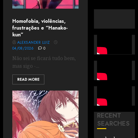
Homofobia, violências,
frustrações e “Hanako-
kun”
ALEXSANDER LUIZ
04/08/2026
0
Não sei se ficará tudo bem,
mas sigo -...
READ MORE
RECENT
SEARCHES