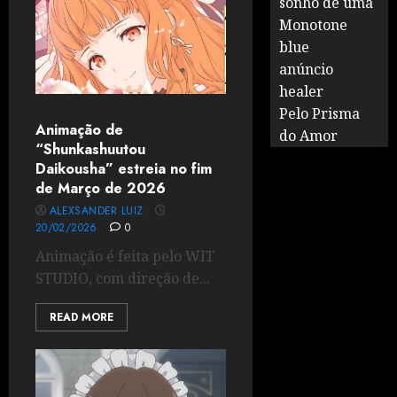
sonho de uma
Monotone
blue
anúncio
healer
Pelo Prisma
Animação de
do Amor
“Shunkashuutou
Daikousha” estreia no fim
de Março de 2026
ALEXSANDER LUIZ
20/02/2026
0
Animação é feita pelo WIT
STUDIO, com direção de...
READ MORE