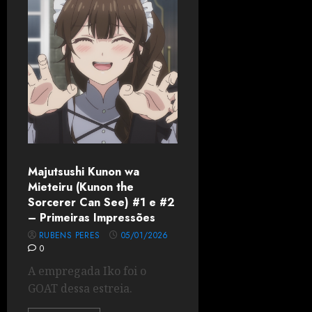
Majutsushi Kunon wa
Mieteiru (Kunon the
Sorcerer Can See) #1 e #2
– Primeiras Impressões
RUBENS PERES
05/01/2026
0
A empregada Iko foi o
GOAT dessa estreia.