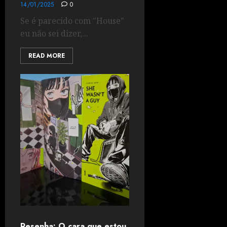
14/01/2025
0
Se é parecido com "House"
eu não sei dizer,...
READ MORE
Resenha: O cara que estou