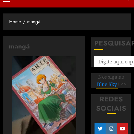
Home
mangá
PESQUISA
mangá
Nos siga no
Blue Sky
! ^^
REDES
SOCIAIS