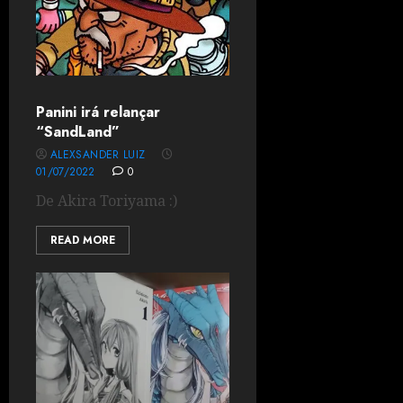
Panini irá relançar
“SandLand”
ALEXSANDER LUIZ
01/07/2022
0
De Akira Toriyama :)
READ MORE