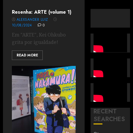
Resenha: ARTE (volume 1)
ALEXSANDER LUIZ
10/08/2024
0
Em "ARTE", Kei Ohkubo
grita por igualdade!
READ MORE
RECENT
SEARCHES