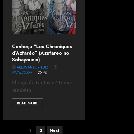
Conheça “Les Chroniques
d’Azfaréo” (Azufareo no
Sobayounin)
ALEXSANDER LUIZ
27/04/2022
20
Shoujo de Fantasia? Temos
também!
READ MORE
1
2
Next