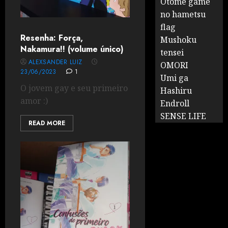
Otome game
no hametsu
flag
Resenha: Força,
Mushoku
Nakamura!! (volume único)
tensei
ALEXSANDER LUIZ
OMORI
23/06/2023
1
Umi ga
O jovem gay e seu primeiro
Hashiru
amor :)
Endroll
SENSE LIFE
READ MORE